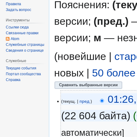
Пояснения:
(тек
Правила
Задать вопрос
версии;
(пред.)
—
Инструменты
Ссылки сюда
Связанные правки
версии;
м
— незн
Atom
Служебные страницы
Сведения о странице
(новейшие |
ста
Служебные
Текущие события
новых |
50 более
Портал сообщества
Справка
01:26
текущ.
пред.
22 604 байта
автоматически]