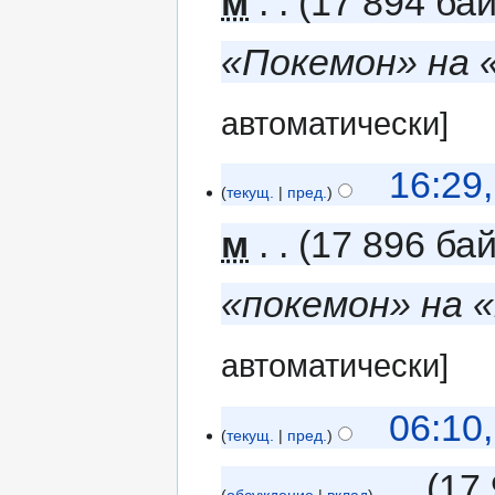
м
17 894 ба
«Покемон» на
автоматически]
16:29
текущ.
пред.
м
17 896 ба
«покемон» на 
автоматически]
06:10
текущ.
пред.
‎
17
обсуждение
вклад