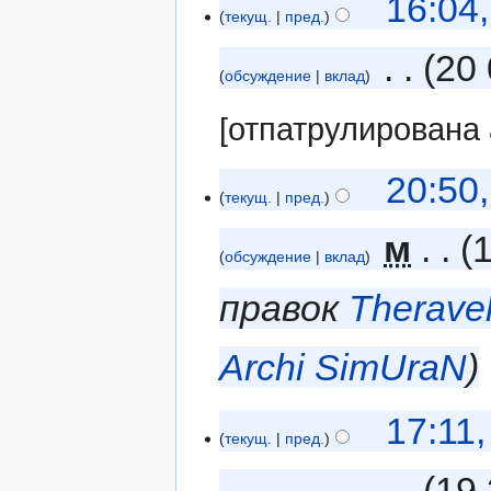
16:04
текущ.
пред.
‎
20 
обсуждение
вклад
[отпатрулирована
20:50
текущ.
пред.
‎
м
обсуждение
вклад
правок
Therave
Archi SimUraN
17:11
текущ.
пред.
‎
19 