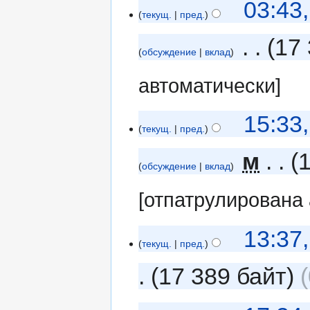
03:43
текущ.
пред.
‎
17 
обсуждение
вклад
автоматически]
15:33
текущ.
пред.
‎
м
обсуждение
вклад
[отпатрулирована
13:37
текущ.
пред.
17 389 байт