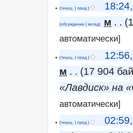
18:24
текущ.
пред.
‎
м
обсуждение
вклад
автоматически]
12:56
текущ.
пред.
м
17 904 ба
«Лавдиск» на 
автоматически]
02:59
текущ.
пред.