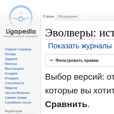
Статья
Обсуждение
Эволверы: ис
Показать журналы 
Главная страница
Основы
Перейти
Перейти
Задания
Фильтровать правки
к
к
Регионы
навигации
поиску
Монстродекс
Выбор версий: о
Атакдекс
Итемдекс
Способности
которые вы хоти
Ремесло
Частые Вопросы
Свежие правки
Сравнить
.
Случайная статья
Редакторам