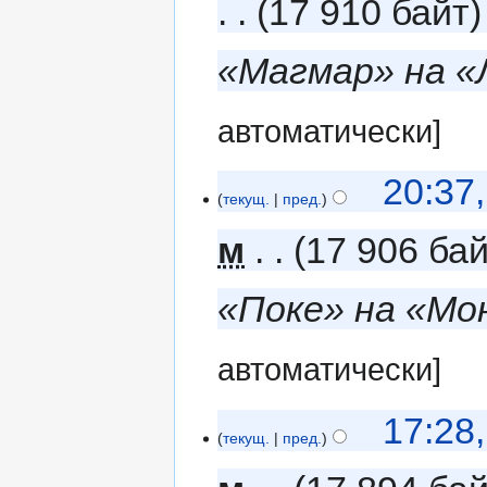
17 910 байт
«Магмар» на «
автоматически]
20:37
текущ.
пред.
м
17 906 ба
«Поке» на «Мо
автоматически]
17:28
текущ.
пред.