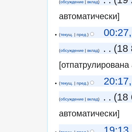
обсуждение
вклад
автоматически]
00:27
текущ.
пред.
‎
18
обсуждение
вклад
[отпатрулирована
20:17
текущ.
пред.
‎
18 
обсуждение
вклад
автоматически]
19:13
текущ.
пред.