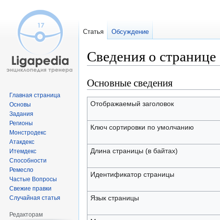
Статья
Обсуждение
Сведения о странице 
Основные сведения
Перейти
Перейти
к
к
Главная страница
навигации
поиску
Отображаемый заголовок
Основы
Задания
Регионы
Ключ сортировки по умолчанию
Монстродекс
Атакдекс
Длина страницы (в байтах)
Итемдекс
Способности
Ремесло
Идентификатор страницы
Частые Вопросы
Свежие правки
Язык страницы
Случайная статья
Редакторам