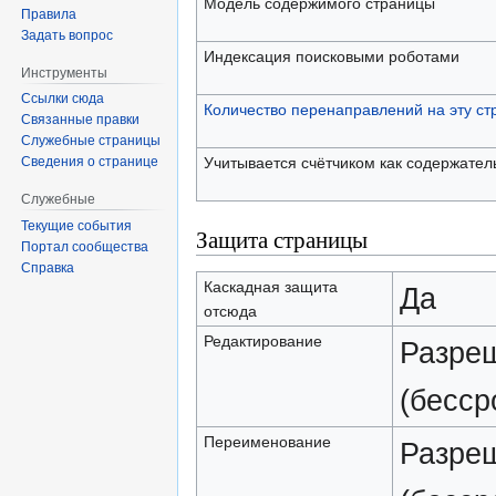
Модель содержимого страницы
Правила
Задать вопрос
Индексация поисковыми роботами
Инструменты
Ссылки сюда
Количество перенаправлений на эту ст
Связанные правки
Служебные страницы
Учитывается счётчиком как содержател
Сведения о странице
Служебные
Текущие события
Защита страницы
Портал сообщества
Справка
Каскадная защита
Да
отсюда
Редактирование
Разреш
(бесср
Переименование
Разреш