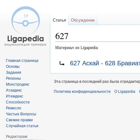
Статья
Обсуждение
627
Материал из Ligapedia
Перейти
Перейти
Перенаправление на:
Главная страница
627 Аскай - 628 Бравиа
к
к
Основы
Задания
навигации
поиску
Регионы
Эта страница в последний раз была отредактир
Монстродекс
Атакдекс
Политика конфиденциальности
О Ligapedia
Итемдекс
Способности
Ремесло
Частые Вопросы
Свежие правки
Случайная статья
Редакторам