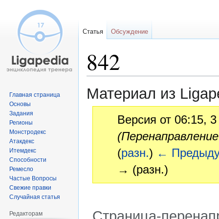
Статья
Обсуждение
842
Материал из Ligap
Главная страница
Основы
Задания
Версия от 06:15, 3
Регионы
Монстродекс
(Перенаправление
Атакдекс
(
разн.
)
← Предыд
Итемдекс
Способности
→ (разн.)
Ремесло
Частые Вопросы
Свежие правки
Случайная статья
Страница-перенап
Редакторам