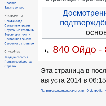
Правила
Задать вопрос
Перейти
Перейти
Досмотрен
к
к
Инструменты
навигации
поиску
подтверждё
Ссылки сюда
Связанные правки
основ
Служебные страницы
Версия для печати
Постоянная ссылка
Перенаправление на:
Сведения о странице
840 Ойдо -
Служебные
Текущие события
Портал сообщества
Справка
Эта страница в пос
августа 2014 в 06:15
Политика конфиденциальности
О Ligapedia