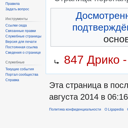
Правила
Задать вопрос
Перейти
Перейти
Досмотрен
к
к
Инструменты
навигации
поиску
подтверждё
Ссылки сюда
Связанные правки
основ
Служебные страницы
Версия для печати
Постоянная ссылка
Перенаправление на:
Сведения о странице
847 Дрико 
Служебные
Текущие события
Портал сообщества
Справка
Эта страница в пос
августа 2014 в 06:16
Политика конфиденциальности
О Ligapedia