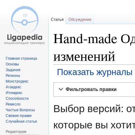
Статья
Обсуждение
Hand-made Од
изменений
Главная страница
Основы
Показать журналы 
Задания
Регионы
Монстродекс
Перейти
Перейти
Атакдекс
Фильтровать правки
к
к
Итемдекс
навигации
поиску
Способности
Ремесло
Выбор версий: о
Частые Вопросы
Свежие правки
которые вы хоти
Случайная статья
Редакторам