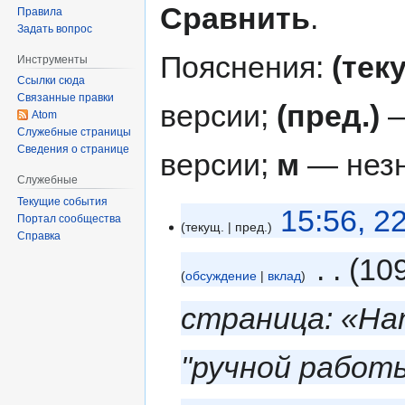
Сравнить
.
Правила
Задать вопрос
Пояснения:
(тек
Инструменты
Ссылки сюда
Связанные правки
версии;
(пред.)
—
Atom
Служебные страницы
Сведения о странице
версии;
м
— незн
Служебные
Текущие события
15:56, 2
Портал сообщества
текущ.
пред.
Справка
‎
10
обсуждение
вклад
страница: «Han
"ручной работ