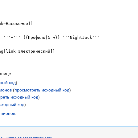
анице:
ный код
)
пионов
(
просмотреть исходный код
)
реть исходный код
)
сходный код
)
емпионов
.