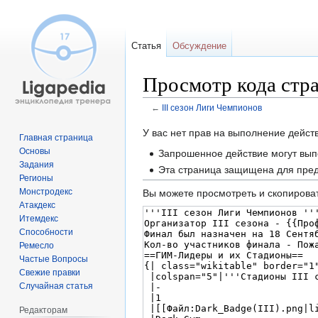
Статья
Обсуждение
Просмотр кода стр
←
III сезон Лиги Чемпионов
Перейти
Перейти
У вас нет прав на выполнение дейс
Главная страница
к
к
Основы
Запрошенное действие могут вып
навигации
поиску
Задания
Эта страница защищена для пред
Регионы
Монстродекс
Вы можете просмотреть и скопироват
Атакдекс
Итемдекс
Способности
Ремесло
Частые Вопросы
Свежие правки
Случайная статья
Редакторам