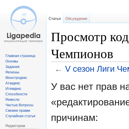
Статья
Обсуждение
Просмотр код
Чемпионов
Главная страница
Основы
←
V сезон Лиги Ч
Задания
Регионы
Монстродекс
Перейти
Перейти
У вас нет прав 
Атакдекс
к
к
Итемдекс
навигации
поиску
Способности
«редактировани
Ремесло
Частые Вопросы
Свежие правки
причинам:
Случайная статья
Редакторам