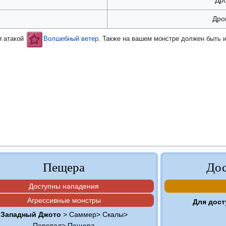
Дро
и атакой
Волшебный ветер
. Также на вашем монстре должен быть 
Пещера
Дос
Доступны нападения
Агрессивные монстры
Для дост
Западный Джото
> Саммер> Скалы>
Перевал> Пещера