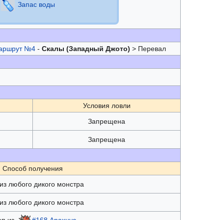
Запас воды
аршрут №4
-
Скалы (Западный Джото)
> Перевал
Условия ловли
Запрещена
Запрещена
Способ получения
из любого дикого монстра
из любого дикого монстра
оп из
#168 Арахнус