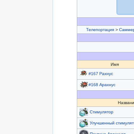
Телепортация
>
Самме
Имя
#167 Рахнус
#168 Арахнус
Названи
Стимулятор
Улучшенный стимулят
Паутина Арахнуса