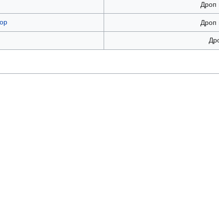
Дроп 
ор
Дроп 
Др