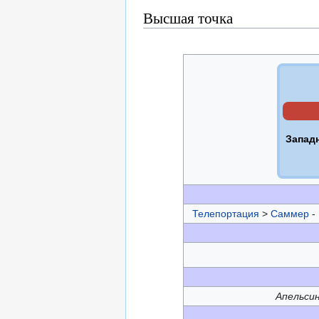
Высшая точка
Запад
Телепортация
>
Саммер
-
Апельсин