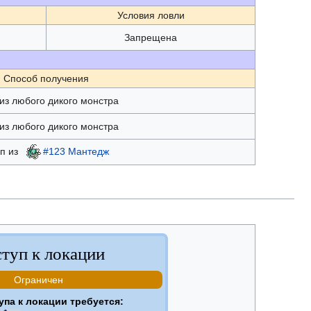
Условия ловли
Запрещена
Способ получения
из любого дикого монстра
из любого дикого монстра
п из
#123 Мантедж
туп к локации
Ограничен
упа к локации требуется: