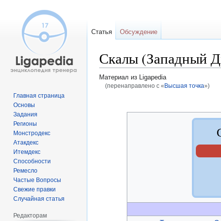
Статья
Обсуждение
Скалы (Западный Д
Материал из Ligapedia
(перенаправлено с «
Высшая точка
»)
Главная страница
Перейти
Перейти
Основы
к
к
Задания
навигации
поиску
Регионы
Монстродекс
Атакдекс
Итемдекс
Способности
Ремесло
Частые Вопросы
Свежие правки
Случайная статья
Редакторам