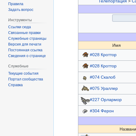
Телепортация
>
С
Правила
Задать вопрос
Инструменты
Ссылки сюда
Связанные правки
Служебные страницы
Версия для печати
Имя
Постоянная ссылка
#028 Кроттор
Сведения о странице
#028 Кроттор
Служебные
Текущие события
#074 Скалоб
Портал сообщества
Справка
#075 Ураллер
#227 Орлармор
#304 Ферон
Названи