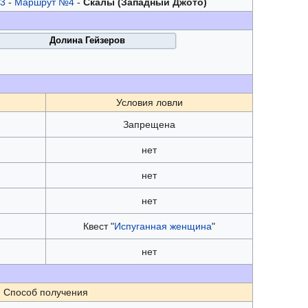
3
-
Маршрут №4
-
Скалы (Западный Джото)
Долина Гейзеров
Условия ловли
Запрещена
нет
нет
нет
Квест "
Испуганная женщина
"
нет
Способ получения