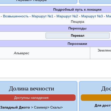
Подробный путь к локации
-
Возвышенность
-
Маршрут №1
-
Маршрут №2
-
Маршрут №3
-
Ма
Пещера
Переходы
Перевал
Персонажи
Земляно
Альварес
Долина вечности
Дос
Доступны нападения
Для дост
Западный Джото
> Саммер> Скалы>