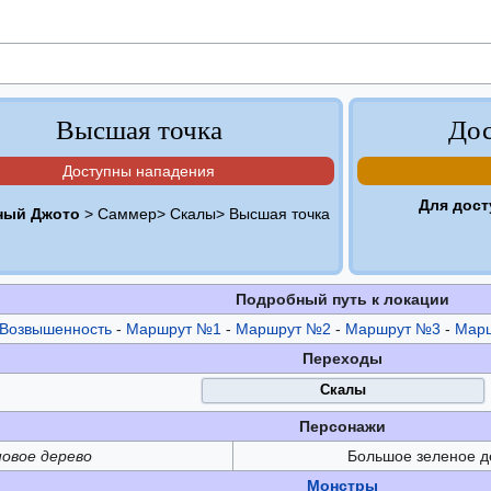
Высшая точка
Дос
Доступны нападения
Для дост
ный Джото
> Саммер> Скалы> Высшая точка
Подробный путь к локации
Возвышенность
-
Маршрут №1
-
Маршрут №2
-
Маршрут №3
-
Мар
Переходы
Скалы
Персонажи
овое дерево
Большое зеленое д
Монстры