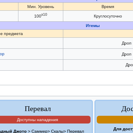
Мин. Уровень
Время
x10
100
Круглосуточно
Итемы
е предмета
Дроп 
ор
Дроп 
Дро
Перевал
Дос
Доступны нападения
Для дост
адный Джото
> Саммер> Скалы> Перевал