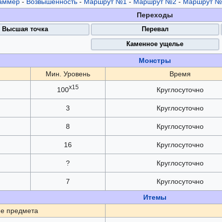
аммер
-
Возвышенность
-
Маршрут №1
-
Маршрут №2
-
Маршрут №
Переходы
Высшая точка
Перевал
Каменное ущелье
Монстры
Мин. Уровень
Время
x15
100
Круглосуточно
3
Круглосуточно
8
Круглосуточно
16
Круглосуточно
?
Круглосуточно
7
Круглосуточно
Итемы
е предмета