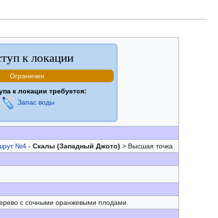
туп к локации
Ограничен
упа к локации требуется:
Запас воды
шрут №4
-
Скалы (Западный Джото)
> Высшая точка
ерево с сочными оранжевыми плодами.