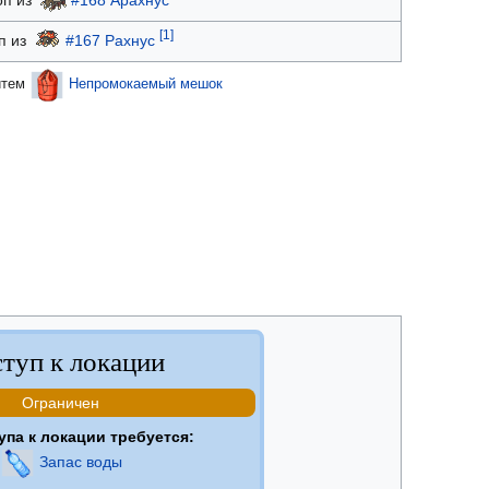
[1]
п из
#167 Рахнус
итем
Непромокаемый мешок
туп к локации
Ограничен
упа к локации требуется:
Запас воды