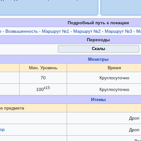
Подробный путь к локации
р
-
Возвышенность
-
Маршрут №1
-
Маршрут №2
-
Маршрут №3
-
М
Переходы
Скалы
Монстры
Мин. Уровень
Время
70
Круглосуточно
x15
100
Круглосуточно
Итемы
е предмета
Дроп 
ор
Дроп 
Др