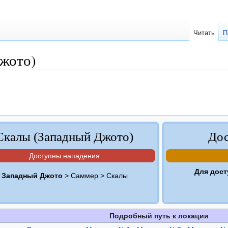
Читать
П
жото)
Скалы (Западный Джото)
Дос
Доступны нападения
Для дост
Западный Джото
> Саммер > Скалы
Подробный путь к локации