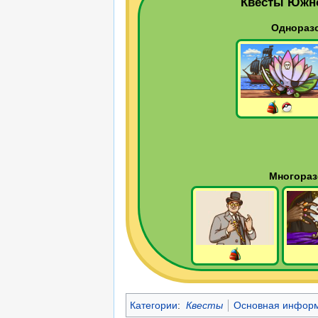
Квесты Южно
Однораз
Многораз
Категории
:
Квесты
Основная инфор