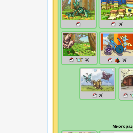
Многораз