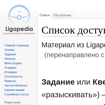
Статья
Обсуждение
Список досту
Материал из Ligap
Главная страница
Основы
(перенаправлено с
Задания
Регионы
Монстродекс
Перейти
Перейти
Атакдекс
к
к
Итемдекс
навигации
поиску
Способности
Задание
или
Кв
Ремесло
Частые Вопросы
Свежие правки
«разыскивать») 
Случайная статья
Редакторам