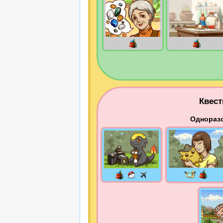
Квест
Однораз