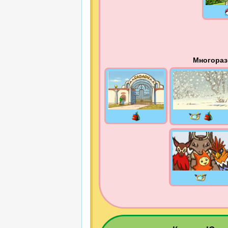
Многораз