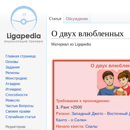
Статья
Обсуждение
О двух влюбленных
Материал из Ligapedia
Перейти
Перейти
Главная страница
к
к
Основы
О двух влюбле
Задания
навигации
поиску
Регионы
Монстродекс
Атакдекс
Итемдекс
Способности
Ремесло
Требования к прохождению:
Частые Вопросы
1.
Ранг >2500
Свежие правки
Западный Джото
-
Восточный 
Регион:
Случайная статья
Канто
-
о.Селен
Скалы
Начало квеста:
Редакторам