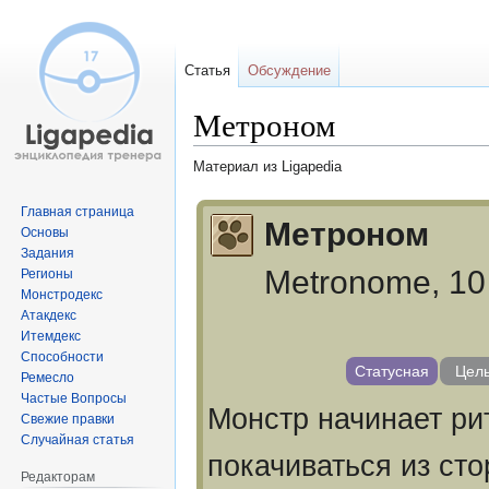
Статья
Обсуждение
Метроном
Материал из Ligapedia
Перейти
Перейти
Главная страница
Метроном
к
к
Основы
Задания
навигации
поиску
Metronome, 1
Регионы
Монстродекс
Атакдекс
Итемдекс
Способности
Статусная
Цель
Ремесло
Частые Вопросы
Монстр начинает ри
Свежие правки
Случайная статья
покачиваться из сто
Редакторам