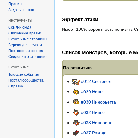
Правила
Задать вопрос
Эффект атаки
Инструменты
Ссылки сюда
Имеет 100% вероятность понизить Сп
Связанные правки
Служебные страницы
Версия для печати
Постоянная ссылка
Список монстров, которые мо
Сведения о странице
Служебные
По развитию
Текущие события
Портал сообщества
#012 Световол
Справка
#029 Нинья
#030 Нинорьетта
#032 Ниньо
#033 Нинорино
#037 Ракода