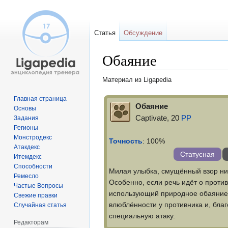
Статья
Обсуждение
Обаяние
Материал из Ligapedia
Перейти
Перейти
Главная страница
Обаяние
Основы
к
к
Captivate, 20
PP
Задания
навигации
поиску
Регионы
Монстродекс
Точность
: 100%
Атакдекс
Статусная
Итемдекс
Способности
Милая улыбка, смущённый взор ни
Ремесло
Особенно, если речь идёт о проти
Частые Вопросы
использующий природное обаяние,
Свежие правки
влюблённости у противника и, благ
Случайная статья
специальную атаку.
Редакторам