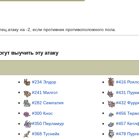
ец.атаку на -2, если противник противоположного пола.
гут выучить эту атаку
#234 Элдор
#416 Роял
#241 Милгот
#431 Пурк
#282 Семпатия
#432 Фурр
#300 Кнос
#456 Терм
#350 Перламур
#457 Кетл
#368 Туснейк
#478 Пурге