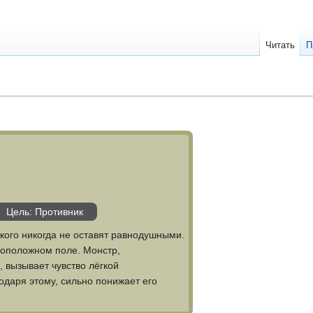
Читать
П
Цель: Противник
кого никогда не оставят равнодушными.
воположном поле. Монстр,
 вызывает чувство лёгкой
одаря этому, сильно понижает его