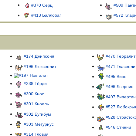
#370 Серц
#509 Пант
#413 Баллобаг
#572 Клар
#174 Джипсоня
#470 Терралит
#196 Люксеолит
#471 Гласеоли
#197 Нокталит
#495 Випс
#238 Гёрди
#496 Льернис
#300 Кнос
#497 Випертин
#301 Кноель
#527 Любокры
#302 Бугибум
#528 Страсток
#303 Метурнус
#546 Стинни
#314 Гловия