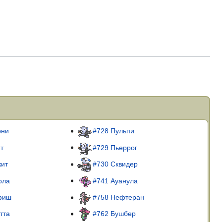
они
#728 Пульпи
ит
#729 Пьеррог
кит
#730 Сквидер
ола
#741 Ауанула
фиш
#758 Нефтеран
тта
#762 Бушбер