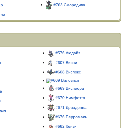
ир
#763 Смородива
ина
#576 Аюдайя
т
#607 Виспи
#608 Виспокс
#609 Виловисп
#669 Виспиора
а
#670 Нимфетта
л
#671 Дриадонна
рыл
#676 Перромаль
#682 Кензи