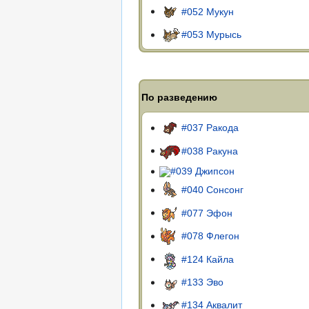
#052 Мукун
#053 Мурысь
По разведению
#037 Ракода
#038 Ракуна
#039 Джипсон
#040 Сонсонг
#077 Эфон
#078 Флегон
#124 Кайла
#133 Эво
#134 Аквалит