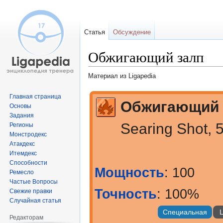
Статья
Обсуждение
Обжигающий залп
Материал из Ligapedia
Перейти
Перейти
Главная страница
Обжигающий 
к
к
Основы
Задания
навигации
поиску
Searing Shot, 
Регионы
Монстродекс
Атакдекс
Итемдекс
Способности
Мощность
: 100
Ремесло
Частые Вопросы
Точность
: 100%
Свежие правки
Случайная статья
Специальная
Ц
Редакторам