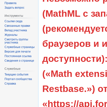
Правила
Задать вопрос
(MathML с за
Инструменты
Ссылки сюда
(рекомендует
Связанные правки
Вклад участника
Журналы
Смотреть группы
браузеров и 
участника
Служебные страницы
Версия для печати
доступности)
Постоянная ссылка
Сведения о странице
Служебные
(«Math extens
Текущие события
Портал сообщества
Справка
Restbase.») о
«https://api.f