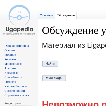
Участник
Обсуждение
Обсуждение у
Материал из Ligap
Главная страница
Основы
Задания
Перейти
Перейти
Регионы
к
к
Найти
Монстродекс
навигации
поиску
Атакдекс
Итемдекс
Способности
Жми сюда!
Ремесло
Частые Вопросы
Свежие правки
Случайная статья
Невозможно 
Редакторам