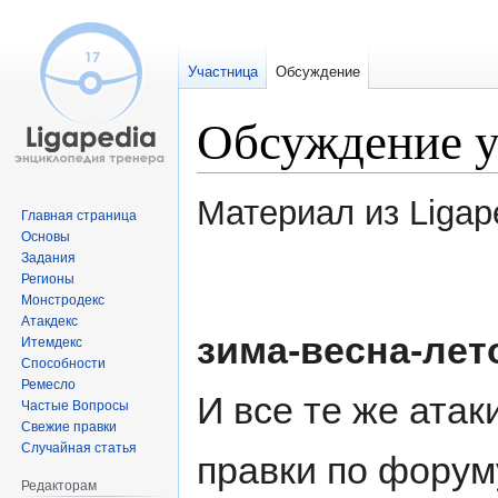
Участница
Обсуждение
Обсуждение 
Материал из Ligap
Главная страница
Основы
Задания
Перейти
Перейти
Регионы
к
к
Монстродекс
навигации
поиску
Атакдекс
зима-весна-лет
Итемдекс
Способности
Ремесло
И все те же атак
Частые Вопросы
Свежие правки
Случайная статья
правки по форуму
Редакторам