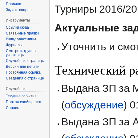
Правила
Турниры 2016/20
Задать вопрос
Инструменты
Актуальные за
Ссылки сюда
Связанные правки
Вклад участницы
Уточнить и смо
Журналы
Смотреть группы
участницы
Служебные страницы
Технический р
Версия для печати
Постоянная ссылка
Сведения о странице
Выдана ЗП за М
Служебные
Текущие события
(
обсуждение
) 
Портал сообщества
Справка
Выдана ЗП за А