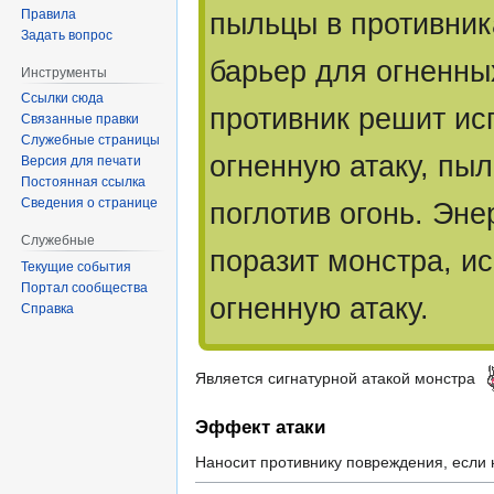
Правила
пыльцы в противник
Задать вопрос
барьер для огненны
Инструменты
Ссылки сюда
противник решит ис
Связанные правки
Служебные страницы
огненную атаку, пыл
Версия для печати
Постоянная ссылка
Сведения о странице
поглотив огонь. Эне
Служебные
поразит монстра, и
Текущие события
Портал сообщества
огненную атаку.
Справка
Является сигнатурной атакой монстра
Эффект атаки
Наносит противнику повреждения, если н