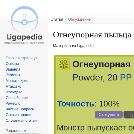
Статья
Обсуждение
Огнеупорная пыльца
Материал из Ligapedia
Перейти
Перейти
Главная страница
Огнеупорная
к
к
Основы
Задания
навигации
поиску
Powder, 20
PP
Регионы
Монстродекс
Атакдекс
Итемдекс
Способности
Точность
: 100%
Ремесло
Частые Вопросы
Статусная
Це
Свежие правки
Случайная статья
Монстр выпускает о
Редакторам