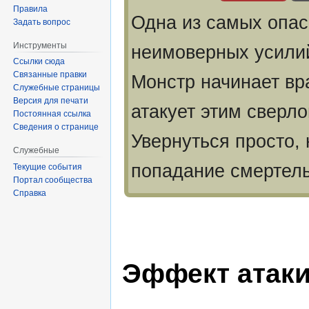
Правила
Одна из самых опас
Задать вопрос
Инструменты
неимоверных усилий
Ссылки сюда
Связанные правки
Монстр начинает вр
Служебные страницы
Версия для печати
атакует этим сверло
Постоянная ссылка
Сведения о странице
Увернуться просто, 
Служебные
попадание смертель
Текущие события
Портал сообщества
Справка
Эффект атак