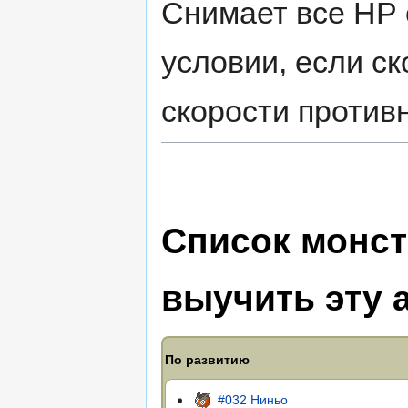
Снимает все НР 
условии, если с
скорости против
Список монст
выучить эту 
По развитию
#032 Ниньо