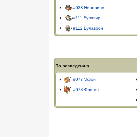
#033 Нинорино
#111 Булавир
#112 Булаврон
По разведению
#077 Эфон
#078 Флегон