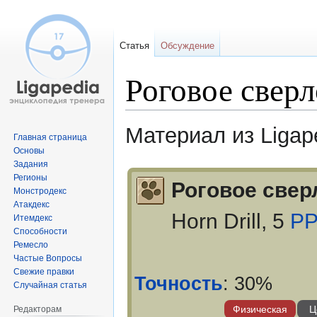
Статья
Обсуждение
Роговое сверл
Материал из Ligap
Главная страница
Основы
Задания
Перейти
Перейти
Регионы
Роговое свер
к
к
Монстродекс
навигации
поиску
Атакдекс
Horn Drill, 5
P
Итемдекс
Способности
Ремесло
Частые Вопросы
Свежие правки
Точность
: 30%
Случайная статья
Физическая
Ц
Редакторам