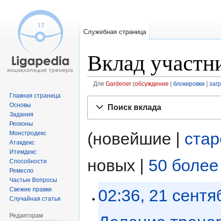
Служебная страница
Вклад участн
Для
Gardener
обсуждение
блокировки
загр
Главная страница
Перейти
Перейти
Основы
Поиск вклада
к
к
Задания
навигации
поиску
Регионы
(новейшие |
ста
Монстродекс
Атакдекс
Итемдекс
новых |
50 более
Способности
Ремесло
Частые Вопросы
02:36, 21 сентя
Свежие правки
Случайная статья
Редакторам