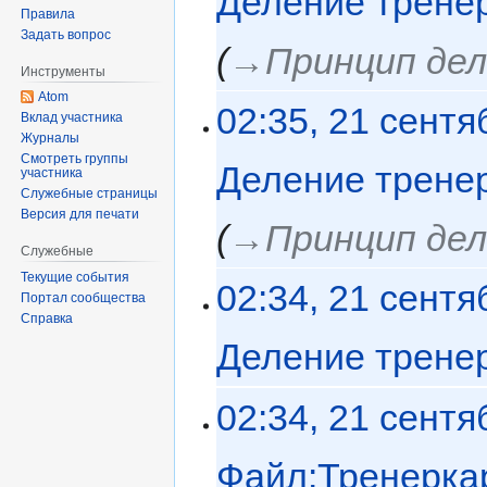
Деление тренер
Правила
Задать вопрос
→‎Принцип дел
Инструменты
Atom
02:35, 21 сентя
Вклад участника
Журналы
Смотреть группы
Деление тренер
участника
Служебные страницы
Версия для печати
→‎Принцип дел
Служебные
Текущие события
02:34, 21 сентя
Портал сообщества
Справка
Деление тренер
02:34, 21 сентя
Файл:Тренеркар