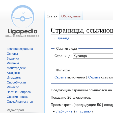
Статья
Обсуждение
Страницы, ссылающ
←
Кувалда
Перейти
Перейти
Ссылки сюда
Главная страница
к
к
Основы
Страница:
навигации
поиску
Задания
Регионы
Монстродекс
Фильтры
Атакдекс
Скрыть
включения |
Скрыть
ссылки
Итемдекс
Способности
Ремесло
Следующие страницы ссылаются на
Частые Вопросы
Свежие правки
Показано 26 элементов.
Случайная статья
Просмотреть (предыдущие 50 | след
Редакторам
Лабиринт
‎
(
← ссылки
)