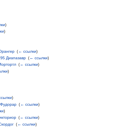
лки
)
ки
)
 Орангер
‎
(
← ссылки
)
295 Диапазавр
‎
(
← ссылки
)
Мортортл
‎
(
← ссылки
)
ылки
)
ссылки
)
 Фудорар
‎
(
← ссылки
)
ки
)
икториор
‎
(
← ссылки
)
Скордог
‎
(
← ссылки
)