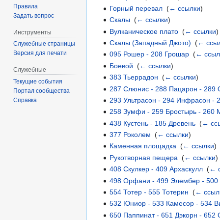
Правила
Горный перевал
‎
(
← ссылки
)
Задать вопрос
Скалы
‎
(
← ссылки
)
Вулканическое плато
‎
(
← ссылки
)
Инструменты
Скалы (Западный Джото)
‎
(
← ссы
Служебные страницы
Версия для печати
095 Рошер - 208 Грошар
‎
(
← ссыл
Боевой
‎
(
← ссылки
)
Служебные
383 Тьеррадон
‎
(
← ссылки
)
Текущие события
287 Слюнис - 288 Пацарон - 289
Портал сообщества
293 Ультрасон - 294 Инфрасон - 
Справка
258 Зумфи - 259 Бростырь - 260 
438 Кустень - 185 Древень
‎
(
← сс
377 Роколем
‎
(
← ссылки
)
Каменная площадка
‎
(
← ссылки
)
Рукотворная пещера
‎
(
← ссылки
)
408 Скулкер - 409 Архаскулл
‎
(
← 
498 Орфани - 499 Элембер - 500
554 Тотер - 555 Тотерин
‎
(
← ссыл
532 Юниор - 533 Камесор - 534 В
650 Паппинат - 651 Дэкорн - 652 