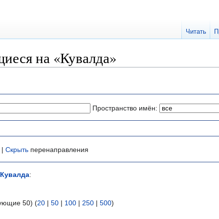
Читать
П
иеся на «Кувалда»
Пространство имён:
 |
Скрыть
перенаправления
Кувалда
:
ующие 50) (
20
|
50
|
100
|
250
|
500
)