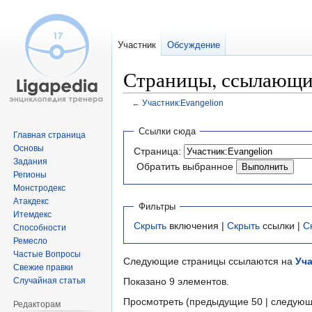
Участник
Обсуждение
Страницы, ссылающие
←
Участник:Evangelion
Перейти
Перейти
Ссылки сюда
Главная страница
к
к
Основы
Страница:
навигации
поиску
Задания
Обратить выбранное
Регионы
Монстродекс
Атакдекс
Фильтры
Итемдекс
Скрыть
включения |
Скрыть
ссылки |
С
Способности
Ремесло
Частые Вопросы
Следующие страницы ссылаются на
Уча
Свежие правки
Случайная статья
Показано 9 элементов.
Просмотреть (предыдущие 50 | следующ
Редакторам