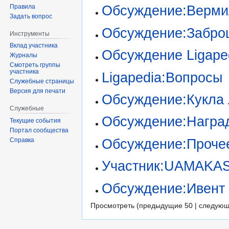
Правила
Обсуждение:Верми
Задать вопрос
Обсуждение:Забро
Инструменты
Вклад участника
Обсуждение Ligape
Журналы
Смотреть группы
участника
Ligapedia:Вопросы
Служебные страницы
Версия для печати
Обсуждение:Кукла
Служебные
Обсуждение:Награ
Текущие события
Портал сообщества
Обсуждение:Проче
Справка
Участник:UAMAKAS
Обсуждение:Ивент 
Просмотреть (предыдущие 50 | следующ