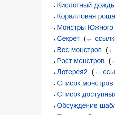
Кислотный дождь
Коралловая рощ
Монстры Южного 
Секрет
‎
(
← ссылк
Вес монстров
‎
(
←
Рост монстров
‎
(
←
Лотерея2
‎
(
← ссы
Список монстров
Список доступны
Обсуждение шаб