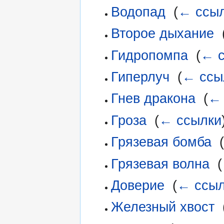
Водопад
‎
(
← ссы
Второе дыхание
‎
Гидропомпа
‎
(
← с
Гиперлуч
‎
(
← ссы
Гнев дракона
‎
(
← 
Гроза
‎
(
← ссылки
Грязевая бомба
‎
(
Грязевая волна
‎
(
Доверие
‎
(
← ссыл
Железный хвост
‎