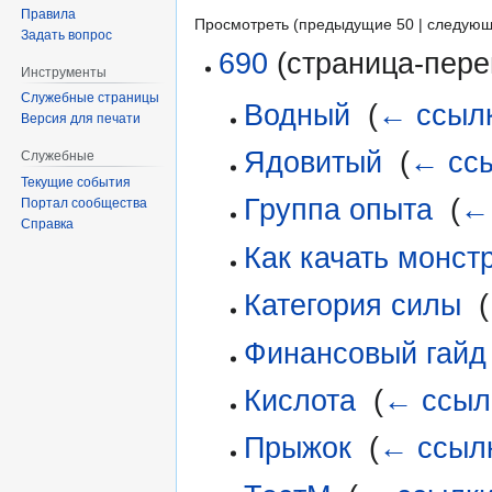
Правила
Просмотреть (предыдущие 50 | следующ
Задать вопрос
690
(страница-пере
Инструменты
Служебные страницы
Водный
‎
(
← ссыл
Версия для печати
Ядовитый
‎
(
← сс
Служебные
Текущие события
Группа опыта
‎
(
←
Портал сообщества
Справка
Как качать монстр
Категория силы
‎
(
Финансовый гайд
Кислота
‎
(
← ссыл
Прыжок
‎
(
← ссыл