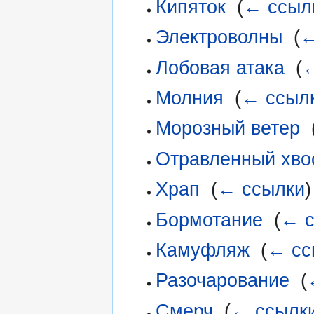
Кипяток
‎
(
← ссыл
Электроволны
‎
(
←
Лобовая атака
‎
(
←
Молния
‎
(
← ссыл
Морозный ветер
‎
Отравленный хво
Храп
‎
(
← ссылки
)
Бормотание
‎
(
← с
Камуфляж
‎
(
← сс
Разочарование
‎
(
Смерч
‎
(
← ссылк