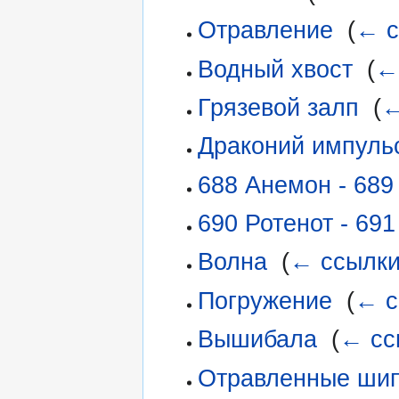
Отравление
‎
(
← с
Водный хвост
‎
(
←
Грязевой залп
‎
(
←
Драконий импуль
688 Анемон - 689
690 Ротенот - 69
Волна
‎
(
← ссылк
Погружение
‎
(
← с
Вышибала
‎
(
← сс
Отравленные ши