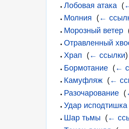
Лобовая атака
‎
(
←
Молния
‎
(
← ссыл
Морозный ветер
‎
Отравленный хво
Храп
‎
(
← ссылки
)
Бормотание
‎
(
← с
Камуфляж
‎
(
← сс
Разочарование
‎
(
Удар исподтишка
Шар тьмы
‎
(
← сс