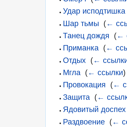
Удар исподтишка
Шар тьмы
‎
(
← сс
Танец дождя
‎
(
← 
Приманка
‎
(
← сс
Отдых
‎
(
← ссылк
Мгла
‎
(
← ссылки
)
Провокация
‎
(
← с
Защита
‎
(
← ссыл
Ядовитый доспех
Раздвоение
‎
(
← с