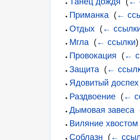
Танец дождя
‎
(
← 
Приманка
‎
(
← сс
Отдых
‎
(
← ссылк
Мгла
‎
(
← ссылки
)
Провокация
‎
(
← с
Защита
‎
(
← ссыл
Ядовитый доспех
Раздвоение
‎
(
← с
Дымовая завеса
‎
Виляние хвостом
Соблазн
‎
(
← ссыл