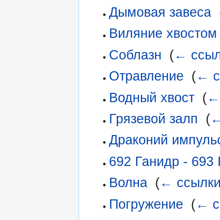
Дымовая завеса
‎
Виляние хвостом
Соблазн
‎
(
← ссыл
Отравление
‎
(
← с
Водный хвост
‎
(
←
Грязевой залп
‎
(
←
Драконий импуль
692 Ганидр - 693
Волна
‎
(
← ссылк
Погружение
‎
(
← с