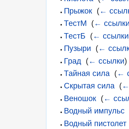
Прыжок
‎
(
← ссыл
ТестМ
‎
(
← ссылк
ТестБ
‎
(
← ссылки
Пузыри
‎
(
← ссыл
Град
‎
(
← ссылки
)
Тайная сила
‎
(
← 
Скрытая сила
‎
(
←
Веношок
‎
(
← ссы
Водный импульс
Водный пистолет