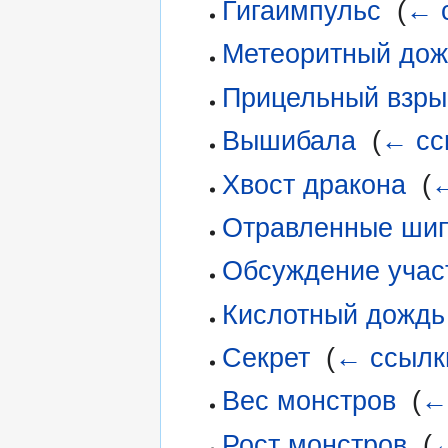
Гигаимпульс
‎
(
← 
Метеоритный дож
Прицельный взры
Вышибала
‎
(
← сс
Хвост дракона
‎
(
←
Отравленные ши
Обсуждение участ
Кислотный дождь
Секрет
‎
(
← ссылк
Вес монстров
‎
(
←
Рост монстров
‎
(
←