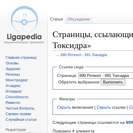
Статья
Обсуждение
Страницы, ссылающие
Токсидра»
←
690 Ротенот - 691 Токсидра
Главная страница
Основы
Перейти
Перейти
Ссылки сюда
Задания
к
к
Регионы
Страница:
навигации
поиску
Монстродекс
Обратить выбранное
Атакдекс
Итемдекс
Способности
Фильтры
Ремесло
Скрыть
включения |
Скрыть
ссылки |
С
Частые Вопросы
Свежие правки
Случайная статья
Следующие страницы ссылаются на
690
Редакторам
Показано 4 элемента.