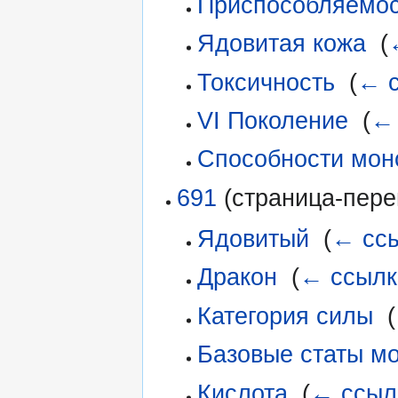
Приспособляемос
Ядовитая кожа
‎
(
Токсичность
‎
(
← 
VI Поколение
‎
(
←
Способности монс
691
(страница-пере
Ядовитый
‎
(
← сс
Дракон
‎
(
← ссылк
Категория силы
‎
(
Базовые статы м
Кислота
‎
(
← ссыл