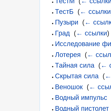
ТестМ
‎
(
← ссылк
ТестБ
‎
(
← ссылки
Пузыри
‎
(
← ссыл
Град
‎
(
← ссылки
)
Исследование фи
Лотерея
‎
(
← ссыл
Тайная сила
‎
(
← 
Скрытая сила
‎
(
←
Веношок
‎
(
← ссы
Водный импульс
Водный пистолет