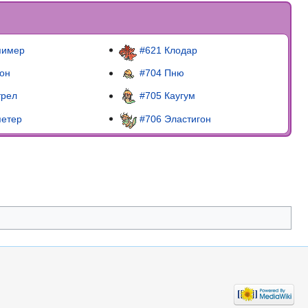
пимер
#621 Клодар
он
#704 Пню
трел
#705 Каугум
петер
#706 Эластигон