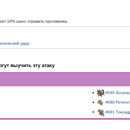
еет 10% шанс отравить противника.
ритический удар
.
гут выучить эту атаку
#545 Ассели
#690 Ротено
#691 Токсид