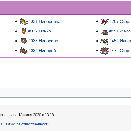
#031 Нинорейна
#207 Скор
#032 Ниньо
#451 Жало
#033 Нинорино
#452 Ядос
#034 Нинорей
#472 Скор
ктирована 18 июня 2020 в 13:18.
ia
Отказ от ответственности