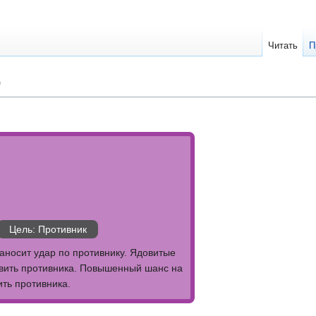
Читать
П
т
Цель: Противник
аносит удар по противнику. Ядовитые
авить противника. Повышенный шанс на
ить противника.