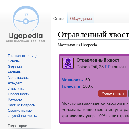
Статья
Обсуждение
Отравленный хвос
Материал из Ligapedia
Перейти
Перейти
Главная страница
Отравленный хвост
Основы
к
к
Poison Tail, 25
PP
контакт
Задания
навигации
поиску
Регионы
Монстродекс
Мощность
: 50
Атакдекс
Точность
: 100%
Итемдекс
Физическая
Способности
Ремесло
Монстр размахивается хвостом и н
Частые Вопросы
железы на конце хвоста могут отр
Свежие правки
критический удар. 10% шанс отрав
Случайная статья
Редакторам