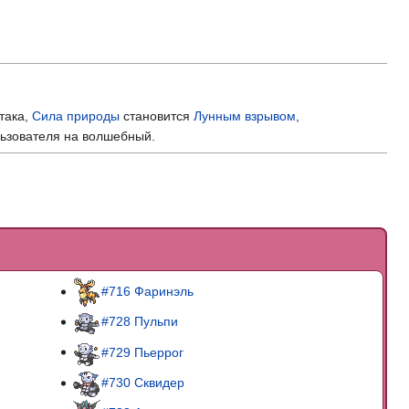
така,
Сила природы
становится
Лунным взрывом
,
ьзователя на волшебный.
#716 Фаринэль
#728 Пульпи
#729 Пьеррог
#730 Сквидер