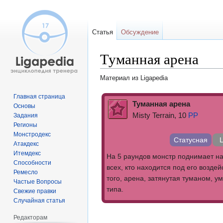
Статья
Обсуждение
Туманная арена
Материал из Ligapedia
Перейти
Перейти
Главная страница
Туманная арена
Основы
к
к
Misty Terrain, 10
PP
Задания
навигации
поиску
Регионы
Монстродекс
Статусная
Атакдекс
Итемдекс
На 5 раундов монстр поднимает н
Способности
всех, кто находится под его возде
Ремесло
того, арена, затянутая туманом, у
Частые Вопросы
типа.
Свежие правки
Случайная статья
Редакторам