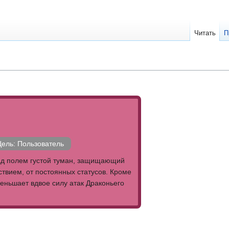
Читать
П
Цель: Пользователь
ад полем густой туман, защищающий
йствием, от постоянных статусов. Кроме
меньшает вдвое силу атак Драконьего