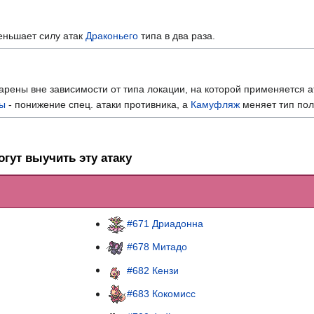
еньшает силу атак
Драконьего
типа в два раза.
рены вне зависимости от типа локации, на которой применяется а
лы
- понижение спец. атаки противника, а
Камуфляж
меняет тип пол
гут выучить эту атаку
#671 Дриадонна
#678 Митадо
#682 Кензи
#683 Кокомисс