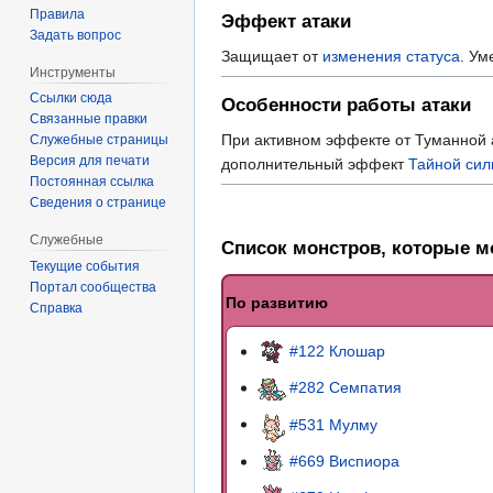
Правила
Эффект атаки
Задать вопрос
Защищает от
изменения статуса
. Ум
Инструменты
Ссылки сюда
Особенности работы атаки
Связанные правки
При активном эффекте от Туманной а
Служебные страницы
Версия для печати
дополнительный эффект
Тайной си
Постоянная ссылка
Сведения о странице
Служебные
Список монстров, которые мо
Текущие события
Портал сообщества
По развитию
Справка
#122 Клошар
#282 Семпатия
#531 Мулму
#669 Виспиора