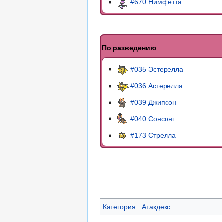
#670 Нимфетта
По разведению
#035 Эстерелла
#036 Астерелла
#039 Джипсон
#040 Сонсонг
#173 Стрелла
Категория
:
Атакдекс