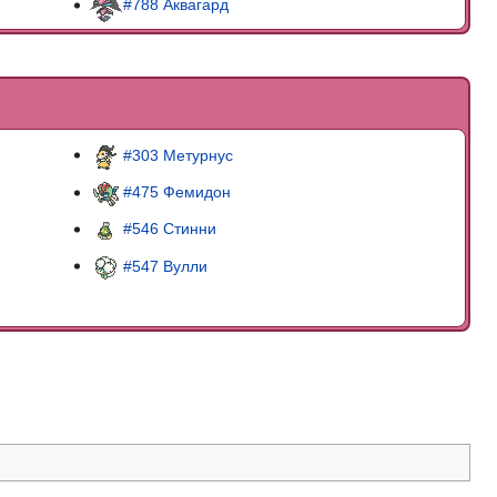
#788 Аквагард
#303 Метурнус
#475 Фемидон
#546 Стинни
#547 Вулли