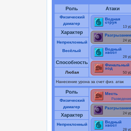
Роль
Атаки
Физический
Водная
струя
дамагер
13 у
Характер
Разгрызани
24 у
Непреклонный
Водный
Весёлый
хвост
28 у
Способность
Финальный
ход
Любая
50 у
Нанесение урона за счет физ. атак
Роль
Месть
Разведени
Физический
дамагер
Разгрызани
24 у
Характер
Водный
Непреклонный
хвост
28 у