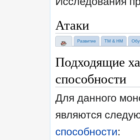
Исследования пр
Атаки
Развитие
TM & HM
Обу
Подходящие ха
способности
Для данного мо
являются след
способности
: