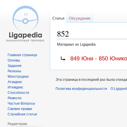
Статья
Обсуждение
852
Материал из Ligapedia
Перейти
Перейти
Перенаправление на:
Главная страница
849 Юни - 850 Юнико
Основы
к
к
Задания
навигации
поиску
Регионы
Монстродекс
Эта страница в последний раз была отредак
Атакдекс
Итемдекс
Политика конфиденциальности
О Ligaped
Способности
Ремесло
Частые Вопросы
Свежие правки
Случайная статья
Редакторам