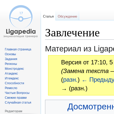
Статья
Обсуждение
Завлечение
Материал из Ligap
Главная страница
Основы
Задания
Версия от 17:10, 
Регионы
Монстродекс
(Замена текста 
Атакдекс
(
разн.
)
← Предыд
Итемдекс
Способности
→ (разн.)
Ремесло
Частые Вопросы
Свежие правки
Перейти
Перейти
Случайная статья
Досмотрен
к
к
Редакторам
навигации
поиску