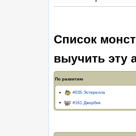
Список монст
выучить эту 
По развитию
#035 Эстерелла
#161 Джорбик