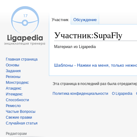
Участник
Обсуждение
Участник:SupaFly
Материал из Ligapedia
Перейти
Перейти
Главная страница
к
к
Шаблоны - Нажми на меня, только нежно
Основы
Задания
навигации
поиску
Регионы
Монстродекс
Эта страница в последний раз была отредактир
Атакдекс
Политика конфиденциальности
О Ligapedia
Итемдекс
Способности
Ремесло
Частые Вопросы
Свежие правки
Случайная статья
Редакторам