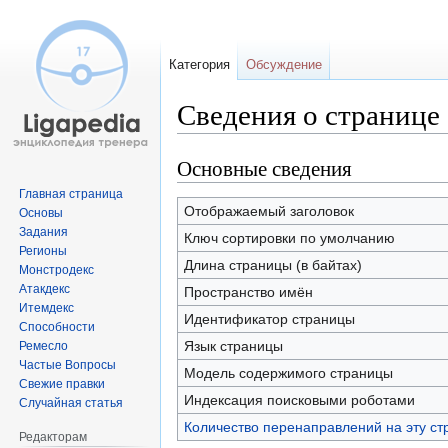
Категория
Обсуждение
Сведения о странице
Основные сведения
Перейти
Перейти
к
к
Главная страница
навигации
поиску
Отображаемый заголовок
Основы
Задания
Ключ сортировки по умолчанию
Регионы
Длина страницы (в байтах)
Монстродекс
Атакдекс
Пространство имён
Итемдекс
Идентификатор страницы
Способности
Язык страницы
Ремесло
Частые Вопросы
Модель содержимого страницы
Свежие правки
Индексация поисковыми роботами
Случайная статья
Количество перенаправлений на эту ст
Редакторам