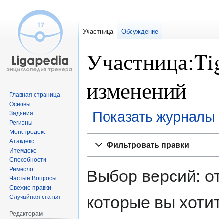
Участница
Обсуждение
Участница:Tig
изменений
Главная страница
Основы
Показать журналы 
Задания
Регионы
Монстродекс
Перейти
Перейти
Атакдекс
Фильтровать правки
к
к
Итемдекс
навигации
поиску
Способности
Ремесло
Выбор версий: о
Частые Вопросы
Свежие правки
которые вы хоти
Случайная статья
Редакторам