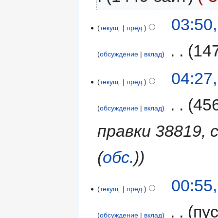
03:50
текущ.
пред.
‎
14
обсуждение
вклад
04:27
текущ.
пред.
‎
45
обсуждение
вклад
правки 38819,
(
обс.
)
00:55
текущ.
пред.
‎
пу
обсуждение
вклад