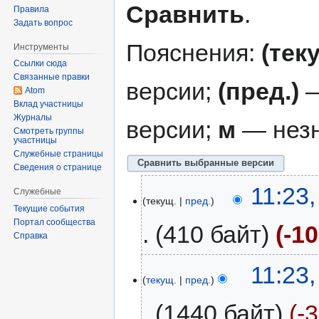
Сравнить
.
Правила
Задать вопрос
Пояснения:
(тек
Инструменты
Ссылки сюда
Связанные правки
версии;
(пред.)
—
Atom
Вклад участницы
Журналы
версии;
м
— незн
Смотреть группы
участницы
Служебные страницы
Сведения о странице
11:23
Служебные
текущ.
пред.
Текущие события
Портал сообщества
410 байт
-1
Справка
11:23
текущ.
пред.
1440 байт
-