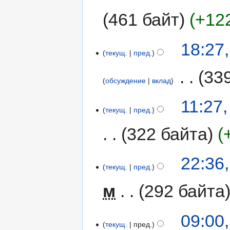
461 байт
+12
18:27
текущ.
пред.
‎
33
обсуждение
вклад
11:27
текущ.
пред.
322 байта
22:36
текущ.
пред.
м
292 байта
09:00
текущ.
пред.