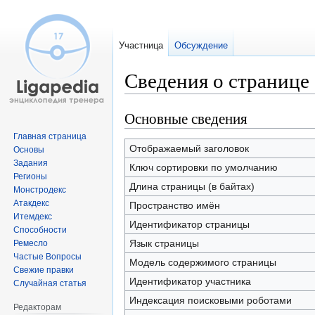
Участница
Обсуждение
Сведения о странице 
Основные сведения
Перейти
Перейти
к
к
Главная страница
навигации
поиску
Отображаемый заголовок
Основы
Задания
Ключ сортировки по умолчанию
Регионы
Длина страницы (в байтах)
Монстродекс
Атакдекс
Пространство имён
Итемдекс
Идентификатор страницы
Способности
Язык страницы
Ремесло
Частые Вопросы
Модель содержимого страницы
Свежие правки
Идентификатор участника
Случайная статья
Индексация поисковыми роботами
Редакторам