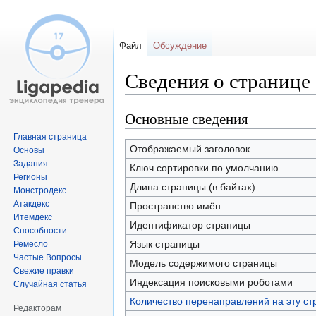
Файл
Обсуждение
Сведения о странице
Основные сведения
Перейти
Перейти
к
к
Главная страница
навигации
поиску
Отображаемый заголовок
Основы
Задания
Ключ сортировки по умолчанию
Регионы
Длина страницы (в байтах)
Монстродекс
Атакдекс
Пространство имён
Итемдекс
Идентификатор страницы
Способности
Язык страницы
Ремесло
Частые Вопросы
Модель содержимого страницы
Свежие правки
Индексация поисковыми роботами
Случайная статья
Количество перенаправлений на эту ст
Редакторам