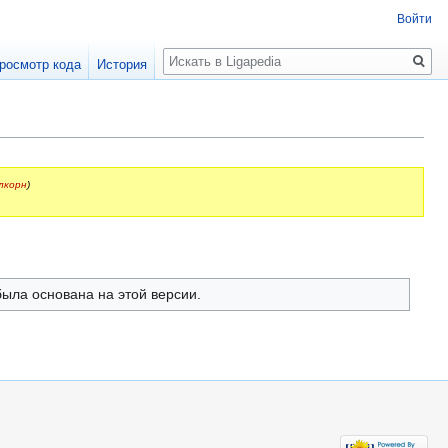
Войти
Поиск
росмотр кода
История
алкорн
)
была основана на этой версии.