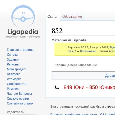
Статья
Обсуждение
852
Материал из Ligapedia
Версия от 06:17, 3 августа 2014;
Tigr
Главная страница
(
разн.
)
← Предыдущая
| Текущая верс
Основы
Задания
Регионы
Страница-перенаправление
Монстродекс
Перейти
Перейти
Атакдекс
Досм
Итемдекс
к
к
Способности
Перенаправление на:
навигации
поиску
849 Юни - 850 Юнико
Ремесло
Частые Вопросы
Свежие правки
Случайная статья
Эта страница в последний раз была отредак
Редакторам
Политика конфиденциальности
О Ligaped