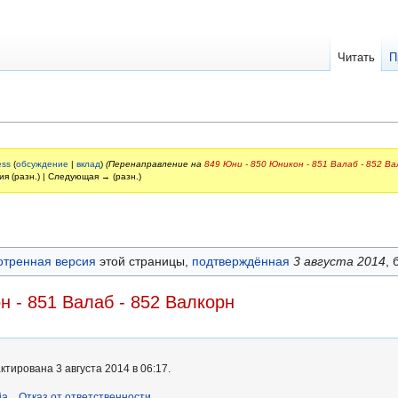
Читать
П
ess
(
обсуждение
|
вклад
)
(Перенаправление на
849 Юни - 850 Юникон - 851 Валаб - 852 В
ия (разн.) | Следующая → (разн.)
отренная версия
этой страницы,
подтверждённая
3 августа 2014
, 
н - 851 Валаб - 852 Валкорн
тирована 3 августа 2014 в 06:17.
ia
Отказ от ответственности