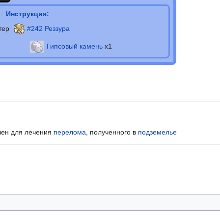
Инструкция:
тер
#242 Реззура
Гипсовый камень
х1
ен для лечения
перелома
, полученного в
подземелье