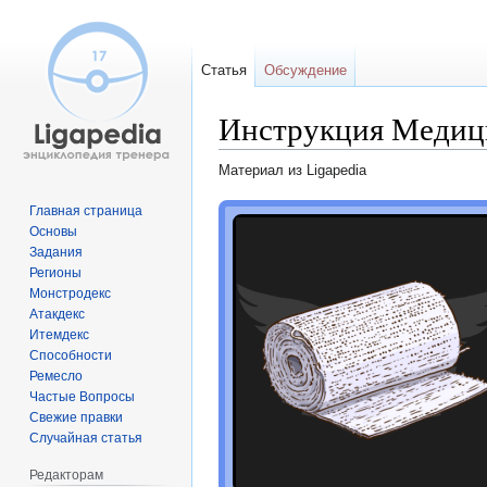
Статья
Обсуждение
Инструкция Медиц
Материал из Ligapedia
Перейти
Перейти
Главная страница
Основы
к
к
Задания
навигации
поиску
Регионы
Монстродекс
Атакдекс
Итемдекс
Способности
Ремесло
Частые Вопросы
Свежие правки
Случайная статья
Редакторам