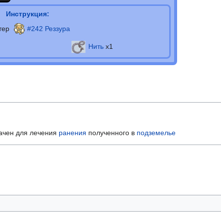
Инструкция:
тер
#242 Реззура
Нить
х1
ачен для лечения
ранения
полученного в
подземелье