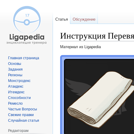
Статья
Обсуждение
Инструкция Перевя
Материал из Ligapedia
Перейти
Перейти
Главная страница
Основы
к
к
Задания
навигации
поиску
Регионы
Монстродекс
Атакдекс
Итемдекс
Способности
Ремесло
Частые Вопросы
Свежие правки
Случайная статья
Редакторам