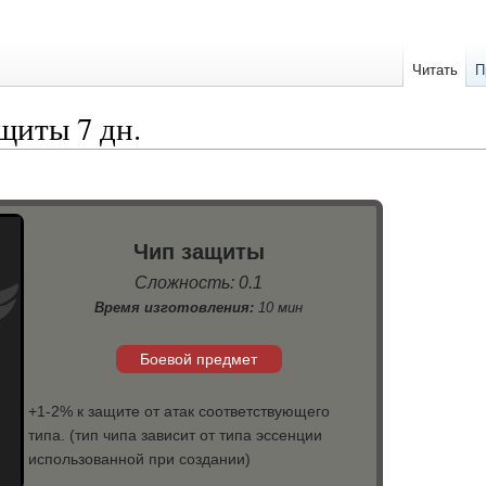
Читать
П
щиты 7 дн.
Чип защиты
Сложность: 0.1
Время изготовления:
10 мин
Боевой предмет
+1-2% к защите от атак соответствующего
типа. (тип чипа зависит от типа эссенции
использованной при создании)