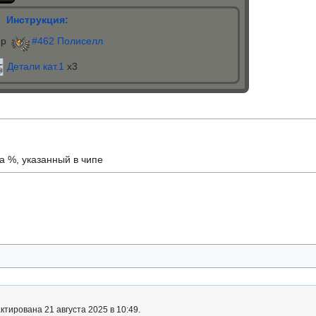
Инструкция:
ер
#462 Полиселл
Детали кат.1
x3
а %, указанный в чипе
тирована 21 августа 2025 в 10:49.