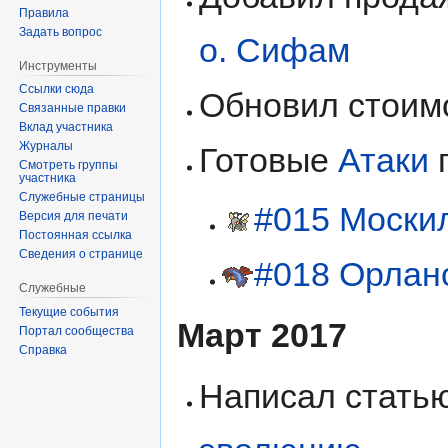
Правила
Задать вопрос
о. Сифам
Инструменты
Ссылки сюда
Обновил стоим
Связанные правки
Вклад участника
Журналы
Готовые
Атаки
Смотреть группы
участника
Служебные страницы
#015 Моски
Версия для печати
Постоянная ссылка
Сведения о странице
#018 Орлан
Служебные
Текущие события
Март 2017
Портал сообщества
Справка
Написал стать