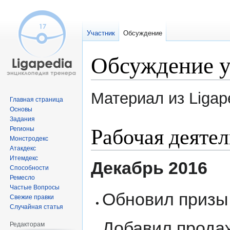
Участник
Обсуждение
Обсуждение у
Материал из Ligap
Главная страница
Основы
Задания
Перейти
Перейти
Рабочая деяте
Регионы
к
к
Монстродекс
навигации
поиску
Атакдекс
Итемдекс
Декабрь 2016
Способности
Ремесло
Частые Вопросы
Обновил призы
Свежие правки
Случайная статья
Добавил продаж
Редакторам