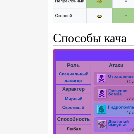
Непреклонный
=
Озорной
+
Способы кача
Роль
Атаки
Специальный
Отравление
дамагер
32 у
Характер
Грязевая
бомба
Мирный
38 у
Гидропомпа
Скромный
42 у
Способность
Драконий
импульс
Любая
53 у