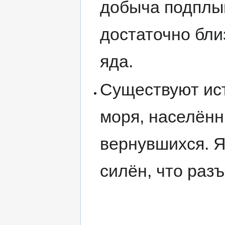
добыча подплы
достаточно бли
яда.
Существуют ист
моря, населён
вернувшихся. Я
силён, что раз