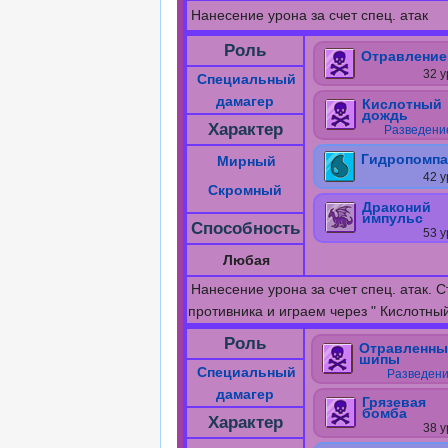
Нанесение урона за счет спец. атак
Роль
Отравление
32 у
Специальный
дамагер
Кислотный
дождь
Характер
Разведени
Гидропомпа
Мирный
42 у
Скромный
Драконий
импульс
Способность
53 у
Любая
Нанесение урона за счет спец. атак. 
противника и играем через " Кислотны
Роль
Отравленны
шипы
Специальный
Разведен
дамагер
Грязевая
бомба
Характер
38 у