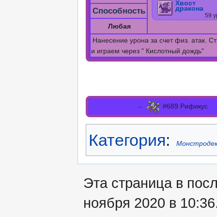
Хвост
дракона
Способность
59 у
Любая
Нанесение урона за счет физ. атак. 
и играем через " Кислотный дождь"
←
#689 Рификус
Категория
:
Монстроде
Эта страница в пос
ноября 2020 в 10:36