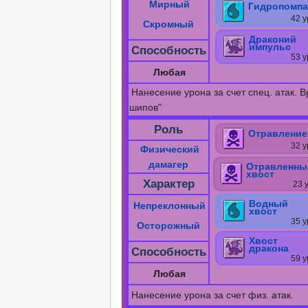
Мирный
Гидропомпа
42 у
Скромный
Драконий
импульс
Способность
53 у
Любая
Нанесение урона за счет спец. атак.
шипов"
Роль
Отравление
32 у
Физический
дамагер
Отравленны
хвост
Характер
23 
Водный
Непреклонный
хвост
35 у
Осторожный
Хвост
дракона
Способность
59 у
Любая
Нанесение урона за счет физ. атак.