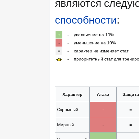
являются след
способности
:
+
-
увеличение на 10%
-
-
уменьшение на 10%
=
-
характер не изменяет стат
-
приоритетный стат для тренир
Характер
Атака
Защита
Скромный
-
=
Мирный
-
=