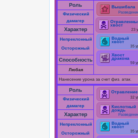
Роль
Вышибала
Разведени
Физический
дамагер
Отравленны
хвост
Характер
23 
Водный
Непреклонный
хвост
35 у
Осторожный
Хвост
дракона
Способность
59 у
Любая
Нанесение урона за счет физ. атак.
Роль
Отравление
32 у
Физический
дамагер
Кислотный
дождь
Характер
Разведени
Водный
Непреклонный
хвост
35 у
Осторожный