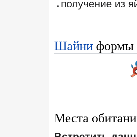
получение из я
Шайни
формы
Места обитани
Встретить данн