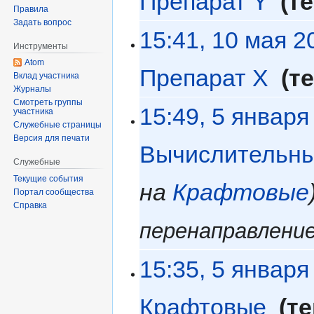
Препарат Y
‎
т
Правила
Задать вопрос
15:41, 10 мая 2
Инструменты
Atom
Препарат X
‎
т
Вклад участника
Журналы
Смотреть группы
15:49, 5 января
участника
Служебные страницы
Версия для печати
Вычислительны
Служебные
Текущие события
на
Крафтовые
Портал сообщества
Справка
перенаправлени
15:35, 5 января
Крафтовые
‎
т