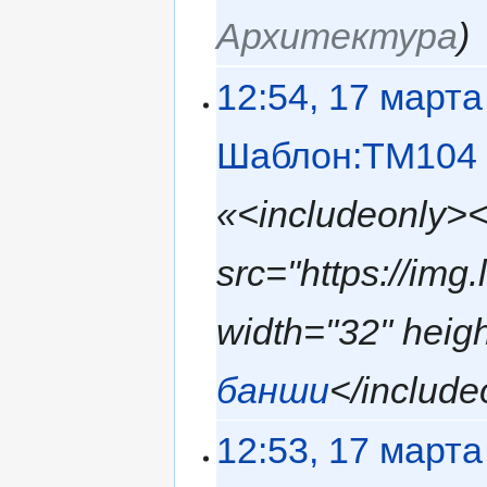
Архитектура
12:54, 17 марта
Шаблон:TM104
«<includeonly>
src="https://img
width="32" heig
банши
</include
12:53, 17 марта