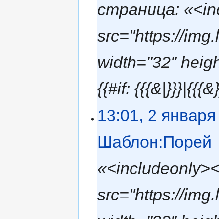
страница: «<in
src="https://img
width="32" hei
{{#if: {{{&|}}}|{{{&
13:01, 2 января
Шаблон:Порей
«<includeonly>
src="https://img