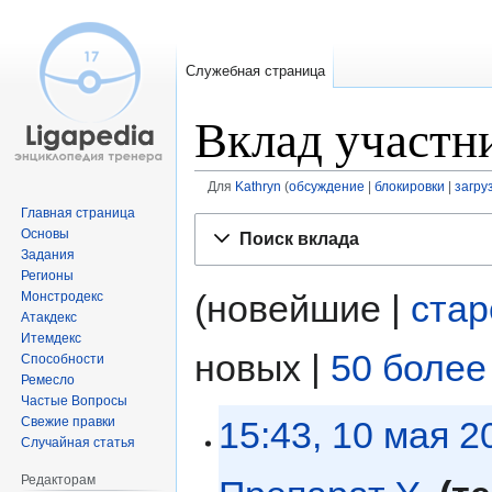
Служебная страница
Вклад участн
Для
Kathryn
обсуждение
блокировки
загру
Главная страница
Перейти
Перейти
Основы
Поиск вклада
к
к
Задания
навигации
поиску
Регионы
(новейшие |
ста
Монстродекс
Атакдекс
Итемдекс
новых |
50 более
Способности
Ремесло
Частые Вопросы
15:43, 10 мая 2
Свежие правки
Случайная статья
Редакторам