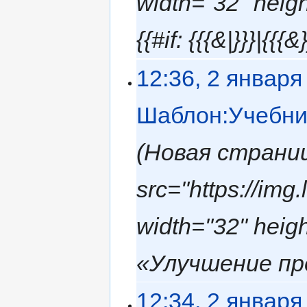
width="32" hei
{{#if: {{{&|}}}|{{{
12:36, 2 января
Шаблон:Учебни
Новая страниц
src="https://img
width="32" hei
«Улучшение пр
12:34, 2 января