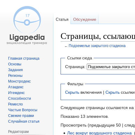
Статья
Обсуждение
Страницы, ссылающ
←
Подземелье закрытого стадиона
Перейти
Перейти
Ссылки сюда
Главная страница
к
к
Основы
Страница:
навигации
поиску
Задания
Регионы
Монстродекс
Фильтры
Атакдекс
Скрыть
включения |
Скрыть
ссылки
Итемдекс
Способности
Ремесло
Следующие страницы ссылаются на
Частые Вопросы
Свежие правки
Показано 13 элементов.
Случайная статья
Просмотреть (предыдущие 50 | след
Редакторам
Лес вокруг воздушного стадиона
‎