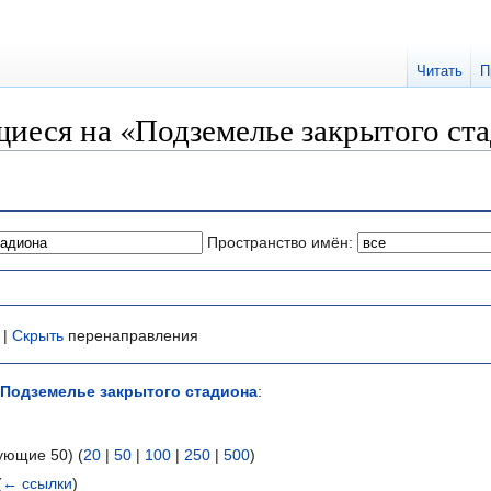
Читать
П
иеся на «Подземелье закрытого ст
Пространство имён:
 |
Скрыть
перенаправления
Подземелье закрытого стадиона
:
ующие 50) (
20
|
50
|
100
|
250
|
500
)
(
← ссылки
)