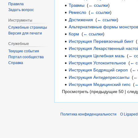
Правила
Травмы
‎
(
← ссылки
)
Задать вопрос
Ремесло
‎
(
← ссылки
)
Достижения
‎
(
← ссылки
)
Инструменты
Альтернативные формы монстро
Служебные страницы
Версия для печати
Корм
‎
(
← ссылки
)
Инструкция Перевязочный бинт
‎
(
Служебные
Инструкция Лекарственный насто
Текущие события
Инструкция Целебная мазь
‎
(
← с
Портал сообщества
Инструкция Успокоительное
‎
(
← с
Справка
Инструкция Бодрящий сироп
‎
(
← 
Инструкция Антидепрессанты
‎
(
←
Инструкция Медицинский гипс
‎
(
←
Просмотреть (предыдущие 50 | след
Политика конфиденциальности
О Ligaped