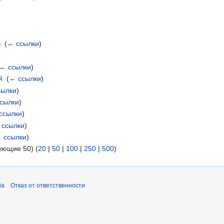
в
‎
(
← ссылки
)
← ссылки
)
й
‎
(
← ссылки
)
сылки
)
сылки
)
ссылки
)
 ссылки
)
 ссылки
)
ующие 50) (
20
|
50
|
100
|
250
|
500
)
ia
Отказ от ответственности