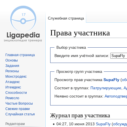
Служебная страница
Права участника
Перейти
Перейти
Выбор участника
к
к
Главная страница
Введите имя учётной записи:
навигации
поиску
Основы
Задания
Регионы
Просмотр групп участника
Монстродекс
Просмотр прав участника
SupaFly
(
об
Атакдекс
Итемдекс
Состоит в группах:
Патрулирующие
,
А
Способности
Неявно состоит в группах:
Автоподтве
Ремесло
Частые Вопросы
Свежие правки
Журнал прав участника
Случайная статья
04:27, 10 июня 2013
SupaFly
обсужд
Редакторам