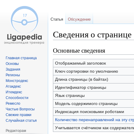
Статья
Обсуждение
Сведения о странице
Основные сведения
Перейти
Перейти
к
к
Главная страница
навигации
поиску
Отображаемый заголовок
Основы
Задания
Ключ сортировки по умолчанию
Регионы
Длина страницы (в байтах)
Монстродекс
Атакдекс
Идентификатор страницы
Итемдекс
Язык страницы
Способности
Модель содержимого страницы
Ремесло
Частые Вопросы
Индексация поисковыми роботами
Свежие правки
Количество перенаправлений на эту ст
Случайная статья
Учитывается счётчиком как содержател
Редакторам