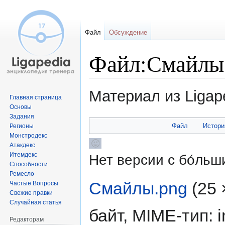
Файл
Обсуждение
Файл:Смайлы
Материал из Ligap
Главная страница
Основы
Задания
Перейти
Перейти
Файл
Истори
Регионы
к
к
Монстродекс
навигации
поиску
Атакдекс
Итемдекс
Нет версии с бо́ль
Способности
Ремесло
Смайлы.png
‎
(25
Частые Вопросы
Свежие правки
Случайная статья
байт, MIME-тип:
Редакторам