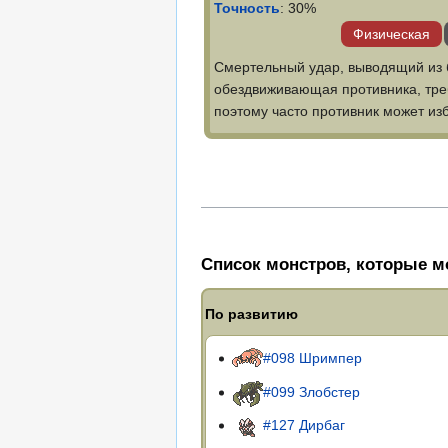
Точность
: 30%
Физическая
Смертельный удар, выводящий из б
обездвиживающая противника, тре
поэтому часто противник может изб
Список монстров, которые мо
По развитию
#098 Шримпер
#099 Злобстер
#127 Дирбаг