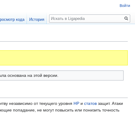
Войти
Поиск
росмотр кода
История
ыла основана на этой версии.
битву независимо от текущего уровня
HP
и
статов
защит. Атаки
рующие попадание, не могут повысить или понизить точность