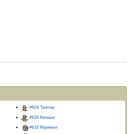
#624 Трапар
#625 Капканг
#632 Мурмант