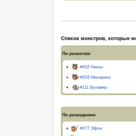
Список монстров, которые мо
По развитию
#032 Ниньо
#033 Нинорино
#111 Булавир
По разведению
#077 Эфон