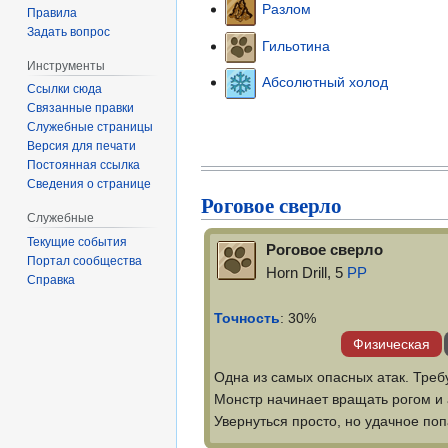
Разлом
Правила
Задать вопрос
Гильотина
Инструменты
Абсолютный холод
Ссылки сюда
Связанные правки
Служебные страницы
Версия для печати
Постоянная ссылка
Сведения о странице
Роговое сверло
Служебные
Текущие события
Роговое сверло
Портал сообщества
Horn Drill, 5
PP
Справка
Точность
: 30%
Физическая
Одна из самых опасных атак. Треб
Монстр начинает вращать рогом и 
Увернуться просто, но удачное по