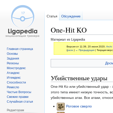
Статья
Обсуждение
One-Hit KO
Материал из Ligapedia
Версия от 11:39, 20 июня 2020;
Archi
Главная страница
(
разн.
)
← Предыдущая
| Текущая верс
Основы
Задания
Перейти
Перейти
Досм
Регионы
к
к
Монстродекс
навигации
поиску
Атакдекс
Убийственные удары
Итемдекс
Способности
One-Hit Ko или убийственный удар -
Ремесло
этого типа имеют низкую точность, в
Частые Вопросы
Свежие правки
убийственных атак. Все атаки, отно
Случайная статья
Роговое сверло
Редакторам