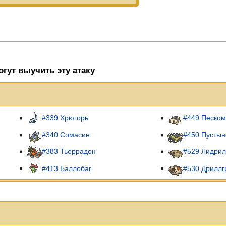
гут выучить эту атаку
#339 Хрюгорь
#449 Песком
#340 Сомасин
#450 Пусты
#383 Тьеррадон
#529 Лидри
#413 Баллобаг
#530 Дриллг