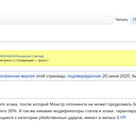
Читать
П
 SimUraN
(
обсуждение
|
вклад
)
ия (разн.) | Следующая → (разн.)
отренная версия
этой страницы,
подтверждённая
20 июня 2020
, б
 это атака, после которой Монстр оппонента не может продолжать 
сего 30%. А так же никакие модификаторы статов и атаки, гаранти
сящиеся к категории убийственных ударов, имеют в запасе 5
PP
.