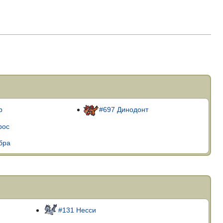
р
#697 Динодонт
рос
бра
#131 Несси