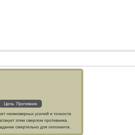
Цель: Противник
ует неимоверных усилий и точности.
атакует этим сверлом противника.
падание смертельно для оппонента.