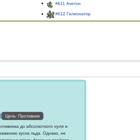
#611 Ачетон
#612 Гилионатор
Цель: Противник
ротивника до абсолютного нуля и
ражению кусок льда. Однако, не