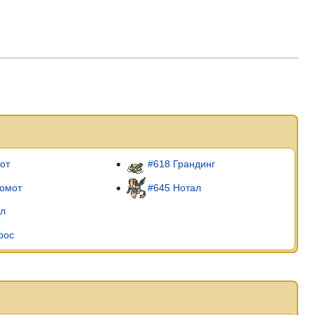
от
#618 Грандинг
номот
#645 Нотал
лл
рос