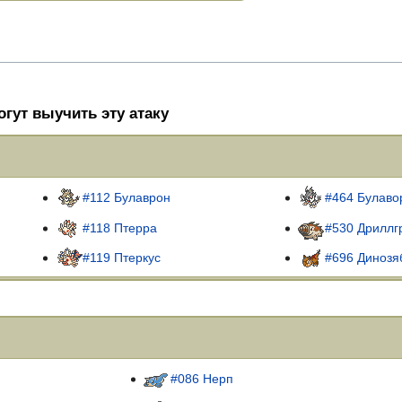
гут выучить эту атаку
#112 Булаврон
#464 Булаво
#118 Птерра
#530 Дриллг
#119 Птеркус
#696 Динозя
#086 Нерп