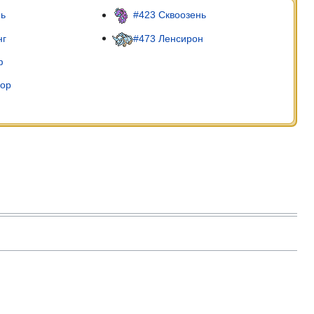
нь
#423 Сквоозень
нг
#473 Ленсирон
ф
мор