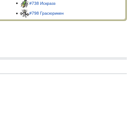
#738 Искразз
#798 Грасюрикен