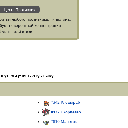
Цель: Противник
итвы любого противника. Гильотина,
бует невероятной концентрации,
ежать этой атаки.
гут выучить эту атаку
#342 Клешираб
#472 Скорпетер
#610 Мачетик