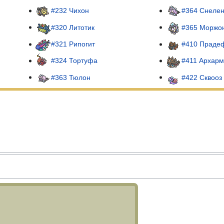
#232 Чихон
#364 Снеле
#320 Литотик
#365 Моржо
#321 Рипогит
#410 Праде
#324 Тортуфа
#411 Архар
#363 Тюлон
#422 Сквооз