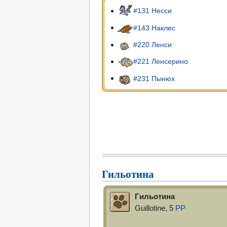
#131 Несси
#143 Наклес
#220 Ленси
#221 Ленсерино
#231 Пынюх
Гильотина
Гильотина
Guillotine, 5
PP