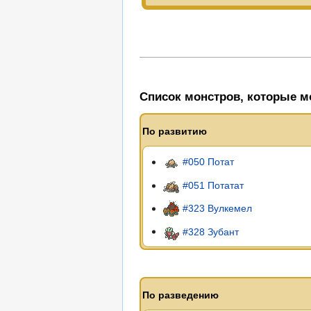
Список монстров, которые мо
По развитию
#050 Потат
#051 Потатат
#323 Вулкемел
#328 Зубант
По разведению