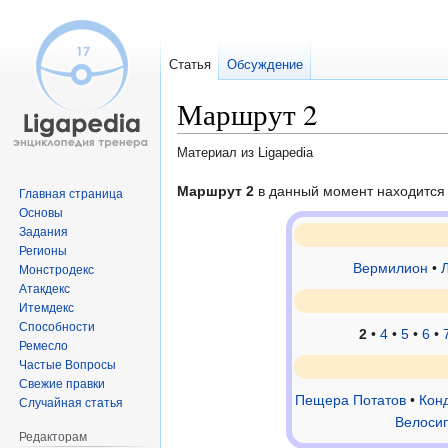
Статья
Обсуждение
Маршрут 2
Материал из Ligapedia
Перейти
Перейти
Маршрут 2
в данный момент находится 
Главная страница
к
к
Основы
Задания
навигации
поиску
Регионы
Вермилион
•
Монстродекс
Атакдекс
Итемдекс
Способности
2
•
4
•
5
•
6
•
Ремесло
Частые Вопросы
Свежие правки
Пещера Потатов
•
Кон
Случайная статья
Велоси
Редакторам