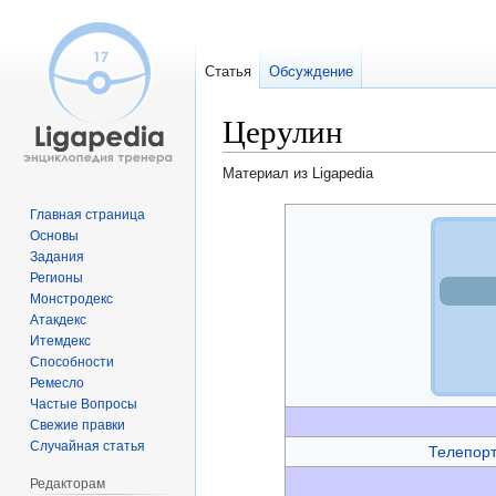
Статья
Обсуждение
Церулин
Материал из Ligapedia
Перейти
Перейти
Главная страница
Основы
к
к
Задания
навигации
поиску
Регионы
Монстродекс
Атакдекс
Итемдекс
Способности
Ремесло
Частые Вопросы
Свежие правки
Случайная статья
Телепор
Редакторам