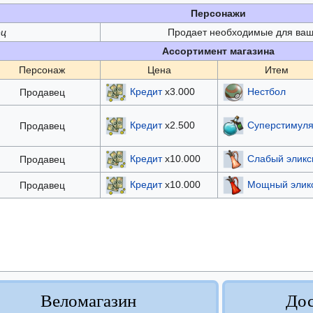
Персонажи
ец
Продает необходимые для ваше
Ассортимент магазина
Персонаж
Цена
Итем
Кредит
x3.000
Нестбол
Продавец
Кредит
x2.500
Суперстимуля
Продавец
Кредит
x10.000
Слабый эликс
Продавец
Кредит
x10.000
Мощный элик
Продавец
Веломагазин
Дос