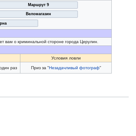
Маршрут 9
Веломагазин
рна
т вам о криминальной стороне города Церулин.
Условия ловли
один раз
Приз за "
Незадачливый фотограф
"