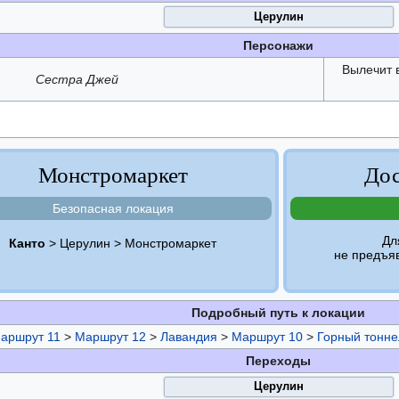
Церулин
Персонажи
Вылечит 
Сестра Джей
Монстромаркет
Дос
Безопасная локация
Дл
Канто
> Церулин > Монстромаркет
не предъя
Подробный путь к локации
аршрут 11
>
Маршрут 12
>
Лавандия
>
Маршрут 10
>
Горный тонне
Переходы
Церулин