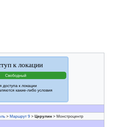
туп к локации
Свободный
я доступа к локации
вляются какие-либо условия
ель
>
Маршрут 9
>
Церулин
> Монстроцентр