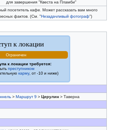
для завершения "Квеста на Пламби"
ый посетитель кафе. Может рассказать вам много
ресных фактов. (См. "
Незадачливый фотограф
")
туп к локации
Ограничен
упа к локации требуется:
быть
преступником
цательную
карму
, от -10 и ниже)
оннель
>
Маршрут 9
>
Церулин
> Таверна