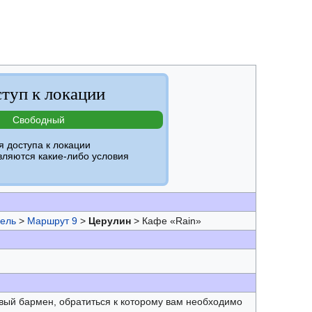
туп к локации
Свободный
я доступа к локации
вляются какие-либо условия
нель
>
Маршрут 9
>
Церулин
> Кафе «Rain»
вый бармен, обратиться к которому вам необходимо