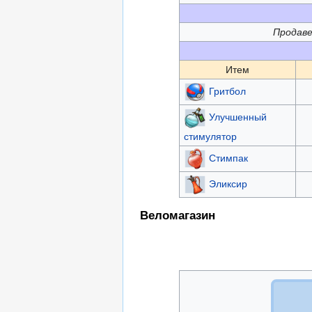
Продав
Итем
Гритбол
Улучшенный
стимулятор
Стимпак
Эликсир
Веломагазин