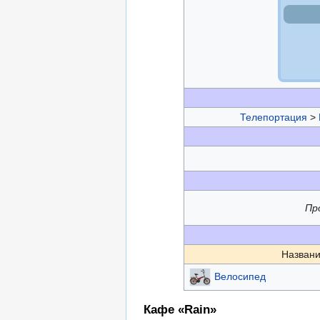
Телепортация
>
Пр
Названи
Велосипед
Кафе «Rain»