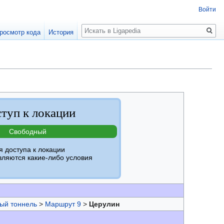
Войти
Поиск
росмотр кода
История
туп к локации
Свободный
я доступа к локации
вляются какие-либо условия
ый тоннель
>
Маршрут 9
>
Церулин