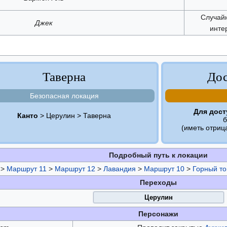
Случайн
Джек
инте
Таверна
Дос
Безопасная локация
Для дост
Канто
> Церулин > Таверна
(иметь отри
Подробный путь к локации
>
Маршрут 11
>
Маршрут 12
>
Лавандия
>
Маршрут 10
>
Горный т
Переходы
Церулин
Персонажи