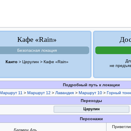
Кафе «Rain»
Дос
Безопасная локация
Дл
Канто
> Церулин > Кафе «Rain»
не предъя
Подробный путь к локации
Маршрут 11
>
Маршрут 12
>
Лавандия
>
Маршрут 10
>
Горный тон
Переходы
Церулин
Персонажи
Приветли
Бармен Аль