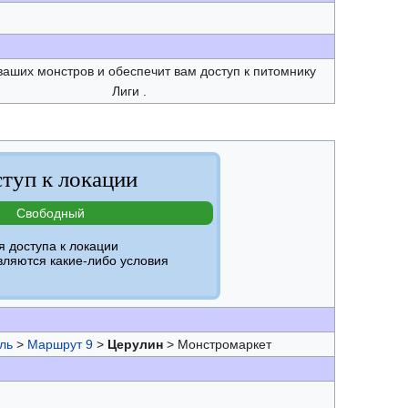
ваших монстров и обеспечит вам доступ к питомнику
Лиги .
туп к локации
Свободный
я доступа к локации
вляются какие-либо условия
ль
>
Маршрут 9
>
Церулин
> Монстромаркет