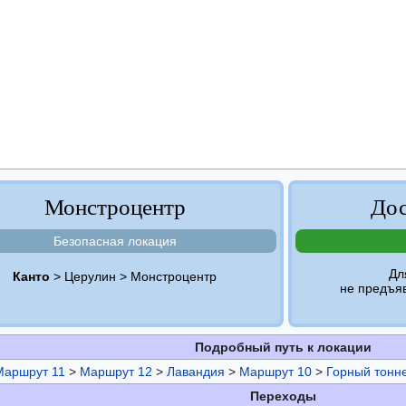
Монстроцентр
Дос
Безопасная локация
Дл
Канто
> Церулин > Монстроцентр
не предъя
Подробный путь к локации
Маршрут 11
>
Маршрут 12
>
Лавандия
>
Маршрут 10
>
Горный тонн
Переходы