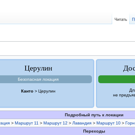
Читать
П
Церулин
Дос
Безопасная локация
Дл
Канто
> Церулин
не предъя
Подробный путь к локации
тация
>
Маршрут 11
>
Маршрут 12
>
Лавандия
>
Маршрут 10
>
Горн
Переходы