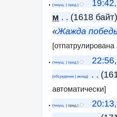
19:42
текущ.
пред.
м
1618 байт
«
Жажда побед
[отпатрулирована
22:56
текущ.
пред.
‎
16
обсуждение
вклад
автоматически]
20:13
текущ.
пред.