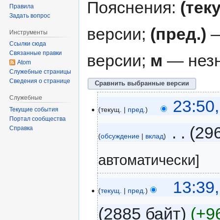
Пояснения:
(тек
Правила
Задать вопрос
версии;
(пред.)
—
Инструменты
Ссылки сюда
Связанные правки
версии;
м
— незн
Atom
Служебные страницы
Сведения о странице
Служебные
23:50
текущ.
пред.
Текущие события
Портал сообщества
‎
29
Справка
обсуждение
вклад
автоматически]
13:39
текущ.
пред.
2885 байт
+9