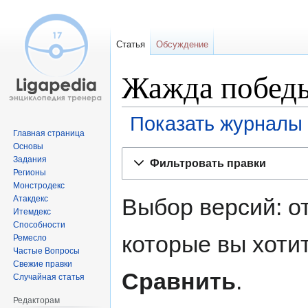
Статья
Обсуждение
Жажда победы
Показать журналы 
Главная страница
Основы
Перейти
Перейти
Задания
Фильтровать правки
к
к
Регионы
навигации
поиску
Монстродекс
Выбор версий: о
Атакдекс
Итемдекс
Способности
которые вы хоти
Ремесло
Частые Вопросы
Свежие правки
Сравнить
.
Случайная статья
Редакторам