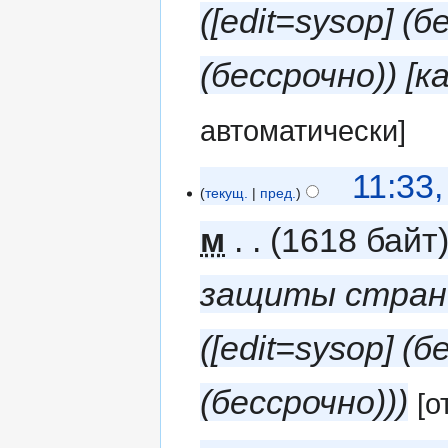
(‎[edit=sysop] (
(бессрочно)) [к
автоматически]
11:33
текущ.
пред.
м
1618 байт
защиты стран
(‎[edit=sysop] (
(бессрочно))
[о