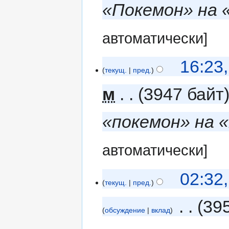
«Покемон» на
автоматически]
16:23
текущ.
пред.
м
3947 байт
«покемон» на 
автоматически]
02:32
текущ.
пред.
‎
39
обсуждение
вклад