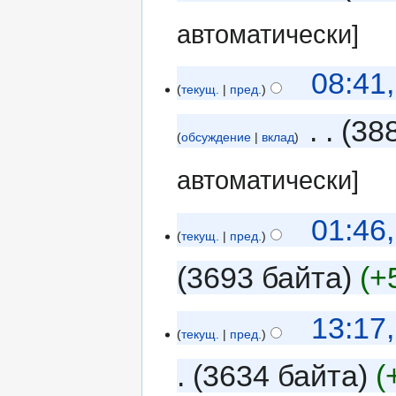
автоматически]
08:41
текущ.
пред.
‎
38
обсуждение
вклад
автоматически]
01:46
текущ.
пред.
3693 байта
+
13:17
текущ.
пред.
3634 байта