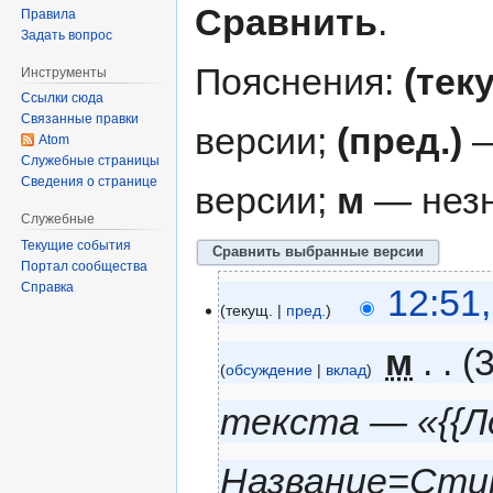
Сравнить
.
Правила
Задать вопрос
Пояснения:
(тек
Инструменты
Ссылки сюда
Связанные правки
версии;
(пред.)
—
Atom
Служебные страницы
Сведения о странице
версии;
м
— незн
Служебные
Текущие события
Портал сообщества
Справка
12:51
текущ.
пред.
‎
м
обсуждение
вклад
текста — «{{
Название=Сти