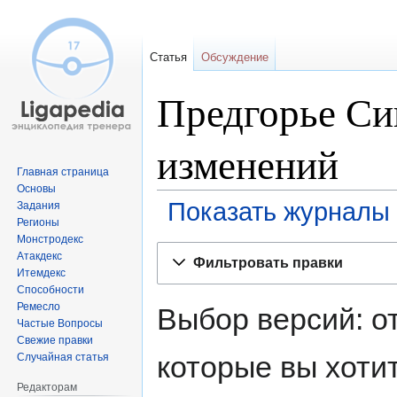
Статья
Обсуждение
Предгорье Си
изменений
Главная страница
Основы
Показать журналы 
Задания
Регионы
Монстродекс
Перейти
Перейти
Атакдекс
Фильтровать правки
к
к
Итемдекс
навигации
поиску
Способности
Ремесло
Выбор версий: о
Частые Вопросы
Свежие правки
которые вы хоти
Случайная статья
Редакторам