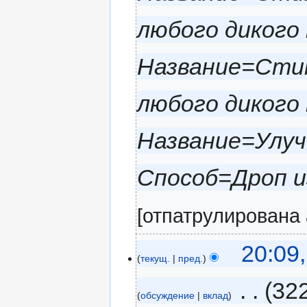
любого дикого 
Название=Сти
любого дикого
Название=Улу
Способ=Дроп из
[отпатрулирована
20:09
текущ.
пред.
‎
32
обсуждение
вклад