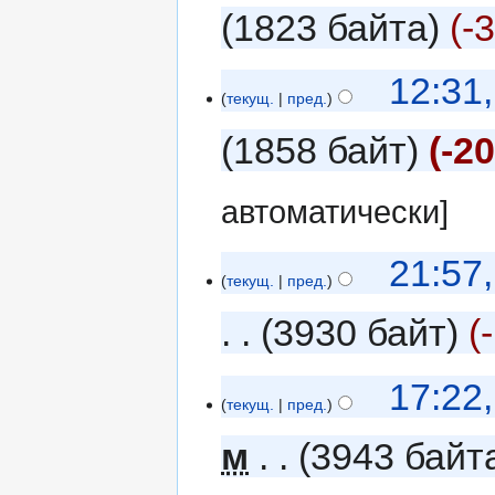
1823 байта
-
12:31
текущ.
пред.
1858 байт
-2
автоматически]
21:57
текущ.
пред.
3930 байт
17:22
текущ.
пред.
м
3943 байт