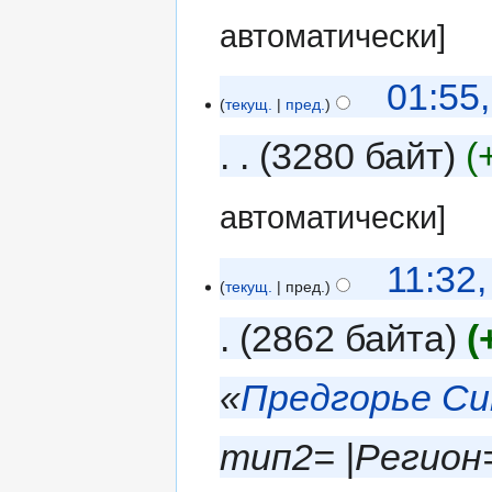
автоматически]
01:55
текущ.
пред.
3280 байт
автоматически]
11:32
текущ.
пред.
2862 байта
«
Предгорье Си
тип2= |Регион