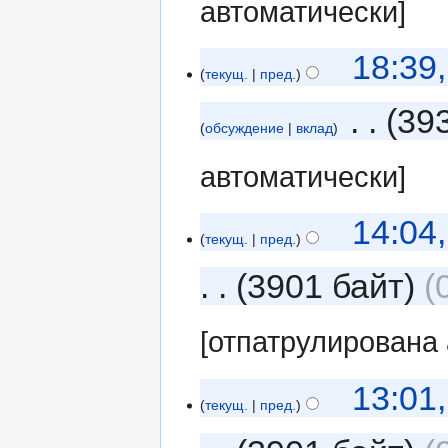
автоматически]
18:39
текущ.
пред.
‎
39
обсуждение
вклад
автоматически]
14:04
текущ.
пред.
3901 байт
[отпатрулирована
13:01
текущ.
пред.