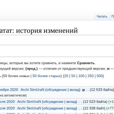
Читать
П
татат: история изменений
ницы, которые вы хотите сравнить, и нажмите
Сравнить
.
екущей версии;
(пред.)
— отличия от предшествующей версии;
м
— 
ь (50 более новых |
50 более старых
) (
20
|
50
|
100
|
250
|
500
)
ноября 2020
‎
Archi SimUraN
обсуждение
вклад
‎
м
12 533 байта
на автоматически]
июля 2020
‎
Archi SimUraN
обсуждение
вклад
‎
12 523 байта
+1
июля 2020
‎
Archi SimUraN
обсуждение
вклад
‎
12 338 байт
+77