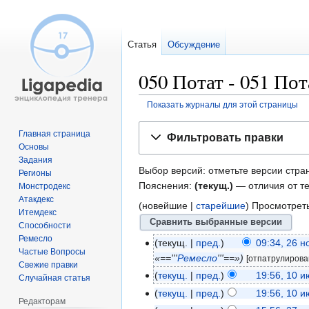
Статья
Обсуждение
050 Потат - 051 По
Показать журналы для этой страницы
Перейти
Перейти
Главная страница
Фильтровать правки
к
к
Основы
навигации
поиску
Задания
Выбор версий: отметьте версии стра
Регионы
Пояснения:
(текущ.)
— отличия от т
Монстродекс
Атакдекс
(новейшие |
старейшие
) Просмотрет
Итемдекс
Способности
Ремесло
текущ.
пред.
09:34, 26 
Частые Вопросы
«=='''
Ремесло
'''==»
[отпатрулирова
Свежие правки
текущ.
пред.
19:56, 10 
Случайная статья
текущ.
пред.
19:56, 10 
Редакторам