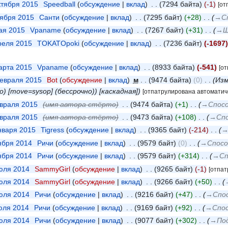
ктября 2015
‎
Speedball
обсуждение
вклад
‎
7294 байта
-1
[от
тября 2015
‎
Санти
обсуждение
вклад
‎
7295 байт
+28
‎
→‎С
мая 2015
‎
Vpaname
обсуждение
вклад
‎
7267 байт
+31
‎
→‎
преля 2015
‎
TOKATOpoki
обсуждение
вклад
‎
7236 байт
-1697
марта 2015
‎
Vpaname
обсуждение
вклад
‎
8933 байта
-541
[о
февраля 2015
‎
Bot
обсуждение
вклад
‎
м
9474 байта
0
‎
Изм
но) ‎[move=sysop] (бессрочно)) [каскадная]
[отпатрулирована автоматич
евраля 2015
‎
(имя автора стёрто)
‎
9474 байта
+1
‎
→‎Спосо
евраля 2015
‎
(имя автора стёрто)
‎
9473 байта
+108
‎
→‎Сп
января 2015
‎
Tigress
обсуждение
вклад
‎
9365 байт
-214
‎
→
оября 2014
‎
Ричи
обсуждение
вклад
‎
9579 байт
0
‎
→‎Спосо
оября 2014
‎
Ричи
обсуждение
вклад
‎
9579 байт
+314
‎
→‎Сп
июля 2014
‎
SammyGirl
обсуждение
вклад
‎
9265 байт
-1
[отпат
июля 2014
‎
SammyGirl
обсуждение
вклад
‎
9266 байт
+50
‎
июля 2014
‎
Ричи
обсуждение
вклад
‎
9216 байт
+47
‎
→‎Спо
июля 2014
‎
Ричи
обсуждение
вклад
‎
9169 байт
+92
‎
→‎Спо
июля 2014
‎
Ричи
обсуждение
вклад
‎
9077 байт
+302
‎
→‎По