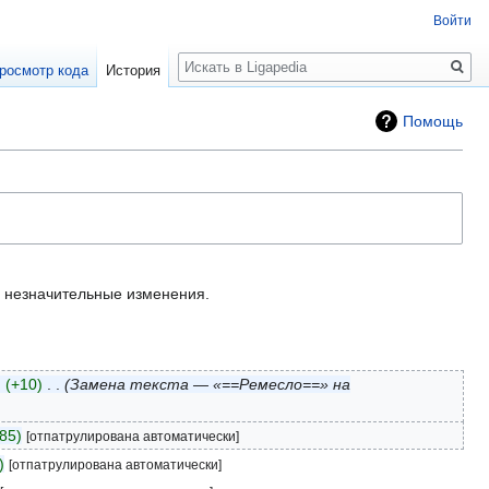
Войти
Поиск
росмотр кода
История
Помощь
незначительные изменения.
+10
‎
Замена текста — «==Ремесло==» на
85
[отпатрулирована автоматически]
[отпатрулирована автоматически]