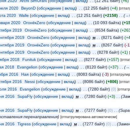
июня 2020
‎
Archi SimUraN
обсуждение
вклад
‎
12 261 байт
+6
преля 2020
‎
BeyonD
обсуждение
вклад
‎
12 255 байт
+4
[отпат
рта 2020
‎
Walle
обсуждение
вклад
‎
12 251 байт
+2158
‎
→‎
января 2020
‎
ОгонёкZero
обсуждение
вклад
‎
10 093 байта
+1
ктября 2019
‎
ОгонёкZero
обсуждение
вклад
‎
8534 байта
+26
сентября 2019
‎
ОгонёкZero
обсуждение
вклад
‎
м
8271 байт
+
сентября 2019
‎
ОгонёкZero
обсуждение
вклад
‎
м
8267 байт
-1
сентября 2019
‎
ОгонёкZero
обсуждение
вклад
‎
8278 байт
+1
тября 2018
‎
Funituk
обсуждение
вклад
‎
8277 байт
+157
[отпа
мая 2018
‎
Evangelion
обсуждение
вклад
‎
8120 байт
+37
‎
→
оября 2016
‎
Ная
обсуждение
вклад
‎
8083 байта
-3
[отпатрулир
ктября 2016
‎
Nessi
обсуждение
вклад
‎
8086 байт
+806
[отпа
июля 2016
‎
Evangelion
обсуждение
вклад
‎
7280 байт
0
[отпат
юня 2016
‎
SupaFly
обсуждение
вклад
‎
м
7280 байт
+3
‎
Зам
юня 2016
‎
SupaFly
обсуждение
вклад
‎
м
7277 байт
0
‎
Supa
оставления перенаправления
[отпатрулирована автоматически]
юня 2016
‎
Tigress
обсуждение
вклад
‎
м
7277 байт
0
‎
Замен