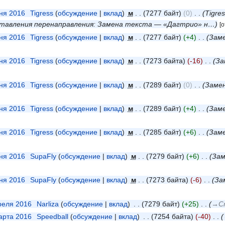
юня 2016
‎
Tigress
обсуждение
вклад
‎
м
7277 байт
0
‎
Tigre
тавления перенаправления: Замена текста — «Дагтрио» н…
[
юня 2016
‎
Tigress
обсуждение
вклад
‎
м
7277 байт
+4
‎
Зам
юня 2016
‎
Tigress
обсуждение
вклад
‎
м
7273 байта
-16
‎
За
юня 2016
‎
Tigress
обсуждение
вклад
‎
м
7289 байт
0
‎
Заме
юня 2016
‎
Tigress
обсуждение
вклад
‎
м
7289 байт
+4
‎
Зам
юня 2016
‎
Tigress
обсуждение
вклад
‎
м
7285 байт
+6
‎
Заме
юня 2016
‎
SupaFly
обсуждение
вклад
‎
м
7279 байт
+6
‎
Зам
юня 2016
‎
SupaFly
обсуждение
вклад
‎
м
7273 байта
-6
‎
За
преля 2016
‎
Narliza
обсуждение
вклад
‎
7279 байт
+25
‎
→‎С
марта 2016
‎
Speedball
обсуждение
вклад
‎
7254 байта
-40
‎