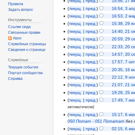
текущ.
пред.
15:56, 27 
Правила
текущ.
пред.
16:54, 3 а
Задать вопрос
текущ.
пред.
16:53, 2 ма
Инструменты
текущ.
пред.
15:38, 29 
Ссылки сюда
текущ.
пред.
14:40, 21 о
Связанные правки
Atom
текущ.
пред.
20:59, 29 
Служебные страницы
текущ.
пред.
22:33, 20 
Сведения о странице
текущ.
пред.
14:57, 20 
Служебные
текущ.
пред.
17:57, 7 ок
Текущие события
текущ.
пред.
20:35, 16 
Портал сообщества
текущ.
пред.
22:12, 9 н
Справка
текущ.
пред.
21:07, 21 о
текущ.
пред.
19:28, 25 
текущ.
пред.
17:49, 7 и
автоматически]
текущ.
пред.
15:17, 6 и
050 Потат - 051 Потатат
без 
текущ.
пред.
02:15, 6 и