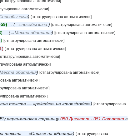
[отпатрулирована автоматически]
рулирована автоматически]
Способы кача
[отпатрулирована автоматически]
559
‎
→‎способы кача:
[отпатрулирована автоматически]
3
‎
→‎Места обитания
[отпатрулирована автоматически]
4
[отпатрулирована автоматически]
1
[отпатрулирована автоматически]
[отпатрулирована автоматически]
трулирована автоматически]
‎Места обитания
[отпатрулирована автоматически]
ована автоматически]
трулирована автоматически]
рулирована автоматически]
ена текста — «pokedex» на «monstrodex»
[отпатрулирована
Fly переименовал страницу
050 Диглетт - 051 Потатат
в
а текста — «Оникс» на «Рошер»
[отпатрулирована